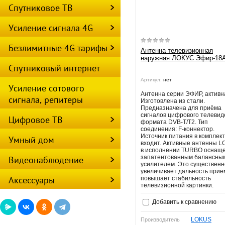
Спутниковое ТВ
Усиление сигнала 4G
Безлимитные 4G тарифы
Антенна телевизионная
наружная ЛОКУС Эфир-18
Спутниковый интернет
Артикул:
нет
Усиление сотового
Антенна серии ЭФИР, активн
сигнала, репитеры
Изготовлена из стали.
Предназначена для приёма
сигналов цифрового телеви
Цифровое ТВ
формата DVB-T/T2. Тип
соединения: F-коннектор.
Источник питания в комплект
Умный дом
входит. Активные антенны 
в исполнении TURBO оснащ
запатентованным балансны
Видеонаблюдение
усилителем. Это существенн
увеличивает дальность прие
Аксессуары
повышает стабильность
телевизионной картинки.
Добавить к сравнению
LOKUS
Производитель