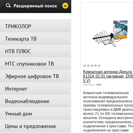
Убедительная просьба в указа
Расширенный поиск
период не производить поиск
каналов и не перезагружать
спутниковое оборудование.
ТРИКОЛОР
Вещание телеканалов и доступ
сервисов возобновится
Телекарта ТВ
автоматически по завершении
профилактических работ.
НТВ ПЛЮС
МТС спутниковое ТВ
Комнатная антенна Дельта
Эфирное цифровое ТВ
К131А.02.01 (активная, DVB
5 V)
Артикул:
нет
Интернет
Комнатная телевизионная
антенна индивидуального
Видеонаблюдение
пользования предназначена
приема телевизионных прог
транслируемых в ДМВ диапа
Умный дом
волн(с 21 по 60) телевизион
каналов. Оснащена внутрен
усилителем, предназначена 
Цены и предложения
подключения к приставке. П
подключения на приставке