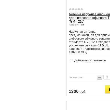
Антенна наружная алюмин
для цифрового эфирного Т
"GM - 210"
Артикул:
нет
Наружная антенна,
предназначенная для прием
цифрового эфирного вещани
стандарте DVB-T2. Обладает
усилением сигнала - 11,5 дБ,
работает в частотном диапа
470-860 МГц.
Добавить к сравнению
−
Количество:
1300
руб.