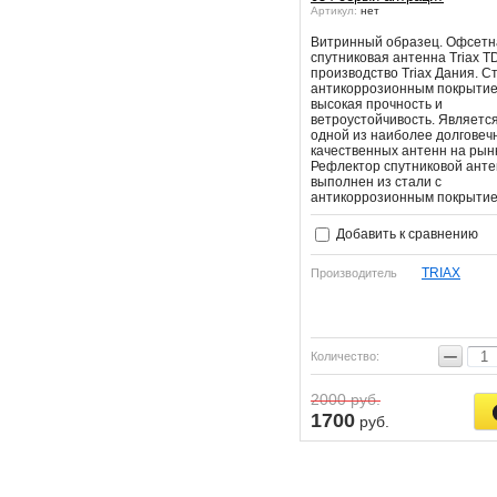
Артикул:
нет
Витринный образец. Офсетн
спутниковая антенна Triax T
производство Triax Дания. Ст
антикоррозионным покрытие
высокая прочность и
ветроустойчивость. Являетс
одной из наиболее долговеч
качественных антенн на рын
Рефлектор спутниковой ант
выполнен из стали с
антикоррозионным покрытие
Добавить к сравнению
TRIAX
Производитель
−
Количество:
2000
руб.
1700
руб.