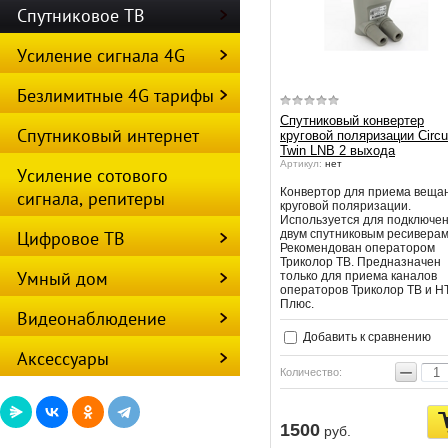
Спутниковое ТВ
Усиление сигнала 4G
Безлимитные 4G тарифы
Спутниковый конвертер
Спутниковый интернет
круговой поляризации Circu
Twin LNB 2 выхода
Артикул:
нет
Усиление сотового
Конвертор для приема веща
сигнала, репитеры
круговой поляризации.
Используется для подключен
Цифровое ТВ
двум спутниковым ресиверам
Рекомендован оператором
Триколор ТВ. Предназначен
Умный дом
только для приема каналов
операторов Триколор ТВ и Н
Плюс.
Видеонаблюдение
Добавить к сравнению
Аксессуары
−
Количество:
1500
руб.