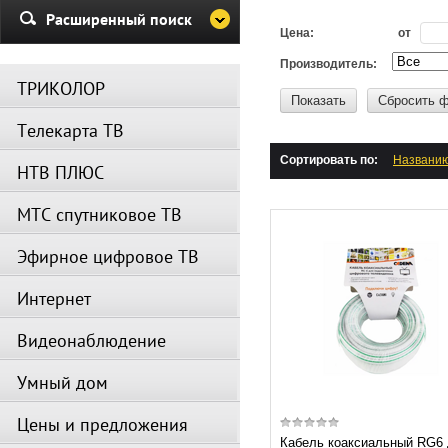
Убедительная просьба в указа
Расширенный поиск
период не производить поиск
Цена:
от
каналов и не перезагружать
спутниковое оборудование.
Производитель:
ТРИКОЛОР
Вещание телеканалов и доступ
Показать
Сбросить 
сервисов возобновится
Телекарта ТВ
автоматически по завершении
профилактических работ.
Сортировать по:
Названи
НТВ ПЛЮС
МТС спутниковое ТВ
Эфирное цифровое ТВ
Интернет
Видеонаблюдение
Умный дом
Цены и предложения
Кабель коаксиальный RG6