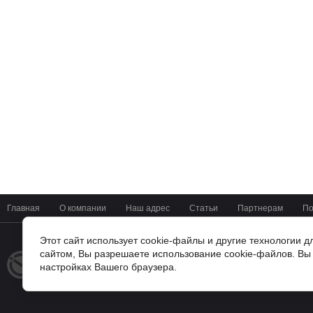
Главная
О компании
Наш адрес
Статьи
Партнерам
По
Этот сайт использует cookie-файлы и другие технологии 
сайтом, Вы разрешаете использование cookie-файлов. Вы 
+7(4722) 37-42-01
© 2014 - 2026
настройках Вашего браузера.
Мир Цифровых Систем
г. Белгород, ул Мичурина 