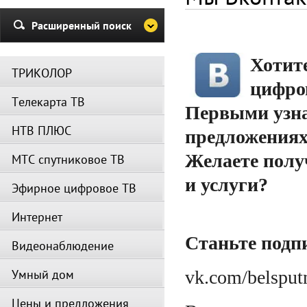
и Триколор может быть недост
Убедительная просьба в указа
Расширенный поиск
период не производить поиск
каналов и не перезагружать
спутниковое оборудование.
Хотит
ТРИКОЛОР
Вещание телеканалов и доступ
цифро
сервисов возобновится
Телекарта ТВ
автоматически по завершении
Первыми узна
профилактических работ.
НТВ ПЛЮС
предложения
Желаете полу
МТС спутниковое ТВ
и услуги?
Эфирное цифровое ТВ
Интернет
Станьте подп
Видеонаблюдение
Умный дом
vk.com/belsput
Цены и предложения