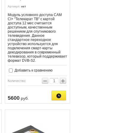
Артикул:
нет
Модуль условного доступа CAM
CI+ "Телекарат ТВ" с картой
доступа 12 мес считается
доступным, качественным
решением для спутникового
телевидения. Данное
стандартное переходное
устройство используется для
подключения смарт-карты
декодирования в современный
телевизор, который поддерживает
формат DVB-S2.
Добавить к сравнению
−
+
Количество:
5600
руб.