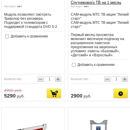
Спутникового ТВ на 1 месяц
Артикул:
нет
Артикул:
нет
Модуль позволяет смотреть
CAM-модуль МТС ТВ акция "Легкий
Триколор без ресивера.
старт"
Подходит к телевизорам с
CAM-модуль МТС ТВ акция "Легкий
поддержкой стандарта DVD S-2.
старт"
Первый месяц просмотра
Добавить к сравнению
включает месячную подписку на
расширенное пакетное
предложение на акционных
условиях: пакеты «Базовый»,
«Детский» и «Взрослый».
Добавить к сравнению
−
+
−
+
Количество:
Количество:
4900
руб.
5290
2900
руб.
руб.