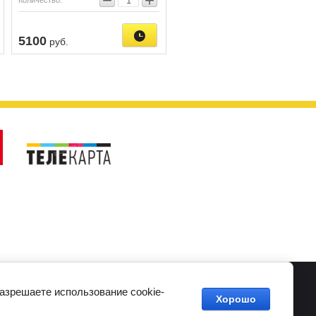
−
+
Количество:
5100
руб.
Карта сайта
Подключить интернет
разрешаете использование cookie-
Хорошо