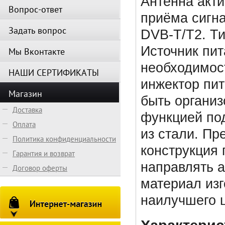
Антенна акти
Вопрос-ответ
приёма сигн
Задать вопрос
DVB-T/T2. Ти
Источник пит
Мы Вконтакте
необходимос
НАШИ СЕРТИФИКАТЫ
инжектор пит
Магазин
быть организ
Доставка
функцией по
Оплата
из стали. Пр
Политика конфиденциальности
конструкция 
Гарантия и возврат
направлять а
Договор оферты
материал изг
наилучшего 