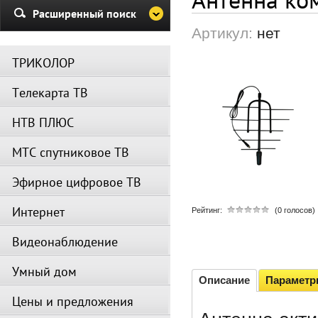
Убедительная просьба в указа
Расширенный поиск
период не производить поиск
Артикул:
нет
каналов и не перезагружать
спутниковое оборудование.
ТРИКОЛОР
Вещание телеканалов и доступ
сервисов возобновится
Телекарта ТВ
автоматически по завершении
профилактических работ.
НТВ ПЛЮС
МТС спутниковое ТВ
Эфирное цифровое ТВ
Интернет
Рейтинг:
(0 голосов)
Видеонаблюдение
Умный дом
Описание
Парамет
Цены и предложения