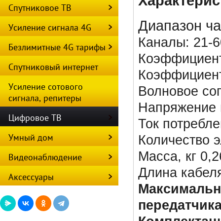
Характерис
Спутниковое ТВ
Диапазон ча
Усиление сигнала 4G
Каналы: 21-6
Безлимитные 4G тарифы
Коэффициент
Спутниковый интернет
Коэффициент
Усиление сотового
Волновое со
сигнала, репитеры
Напряжение п
Цифровое ТВ
Ток потребле
Умный дом
Количество э
Масса, кг 0,2
Видеонаблюдение
Длина кабеля
Аксессуары
Максимальн
передатчика