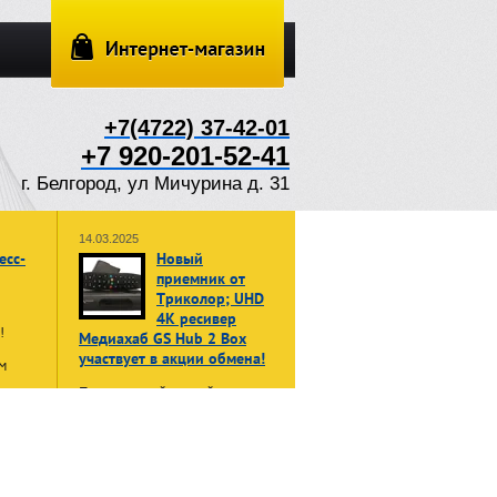
+7(4722) 37-42-01
+7 920-201-52-41
г. Белгород, ул Мичурина д. 31
14.03.2025
есс-
Новый
приемник от
Триколор; UHD
4K ресивер
ы!
Медиахаб GS Hub 2 Box
участвует в акции обмена!
м
Принеси свой старый, даже не
жет
рабочий приемник или модуль
в:
доступа, и получи НОВЫЙ
енные
приемник Триколор Медиахаб
GS Hub 2 Box
в формате 4K
UHD
нала»