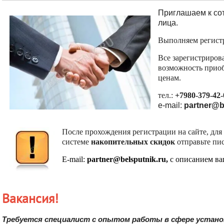
и Триколор может быть недоступен.
или «Ошибка 0». Оператор
Приглашаем к сот
рекомендует подождать, вещани
Убедительная просьба в указанный
лица.
может восстановится автоматичес
период не производить поиск
каналов и не перезагружать
Выполняем регист
Принимаются меры по устранени
спутниковое оборудование.
Вещание телеканалов и доступность
Все зарегистриров
сервисов возобновится
возможность приоб
автоматически по завершении
ценам.
профилактических работ.
тел.:
+7980-379-42-
e-mail:
partner@b
После прохождения регистрации на сайте, для 
системе
накопительных скидок
отправьте пис
E-mail:
partner@belsputnik.ru,
c описанием в
Вакансия!
Требуется специалист с опытом работы в сфере устано