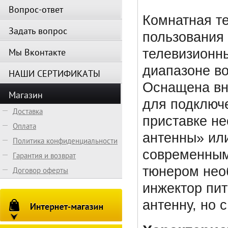
Вопрос-ответ
Комнатная т
Задать вопрос
пользования
Мы Вконтакте
телевизионн
диапазоне во
НАШИ СЕРТИФИКАТЫ
Оснащена вн
Магазин
для подключе
Доставка
приставке не
Оплата
антенны» ил
Политика конфиденциальности
современным
Гарантия и возврат
тюнером нео
Договор оферты
инжектор пи
антенну, но 