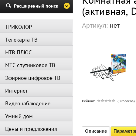
Убедительная просьба в указа
Расширенный поиск
(активная, D
период не производить поиск
каналов и не перезагружать
спутниковое оборудование.
Артикул:
нет
ТРИКОЛОР
Вещание телеканалов и доступ
сервисов возобновится
Телекарта ТВ
автоматически по завершении
профилактических работ.
НТВ ПЛЮС
МТС спутниковое ТВ
Эфирное цифровое ТВ
Интернет
Рейтинг:
(0 голосов)
Видеонаблюдение
Умный дом
Цены и предложения
Описание
Парамет