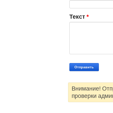
Текст
*
Внимание! Отп
проверки адми