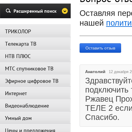
и Триколор может быть недост
Убедительная просьба в указа
Расширенный поиск
Оставляя пер
период не производить поиск
каналов и не перезагружать
нашей
полити
спутниковое оборудование.
ТРИКОЛОР
Вещание телеканалов и доступ
сервисов возобновится
Телекарта ТВ
автоматически по завершении
Оставить отзыв
профилактических работ.
НТВ ПЛЮС
МТС спутниковое ТВ
Анатолий
12 декабря 2
Здравствуйт
Эфирное цифровое ТВ
подключить 
Интернет
Ржавец Прох
Видеонаблюдение
ТЕЛЕ 2 если
Спасибо.
Умный дом
Цены и предложения