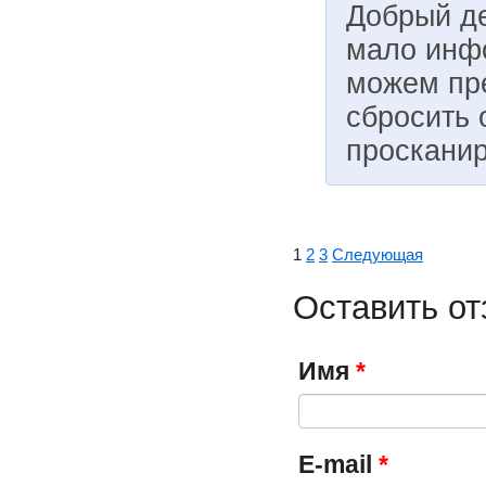
Добрый де
мало инфо
можем пр
сбросить 
просканир
1
2
3
Следующая
Оставить от
Имя
*
E-mail
*