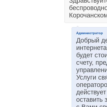
Здравствуйт
беспроводно
Корочанском
Администратор
Добрый д
интернета
будет сто
счету, пр
управлени
Услуги с
операторо
действует
оставить 
с Вами св