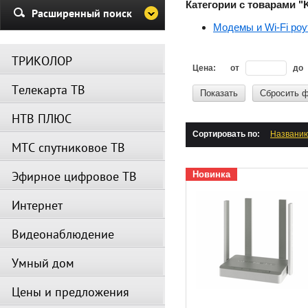
Категории с товарами "K
Убедительная просьба в указа
Расширенный поиск
период не производить поиск
Модемы и Wi-Fi ро
каналов и не перезагружать
спутниковое оборудование.
ТРИКОЛОР
Вещание телеканалов и доступ
Цена:
от
до
сервисов возобновится
Телекарта ТВ
автоматически по завершении
Показать
Сбросить 
профилактических работ.
НТВ ПЛЮС
Сортировать по:
Названи
МТС спутниковое ТВ
Эфирное цифровое ТВ
Новинка
Интернет
Видеонаблюдение
Умный дом
Цены и предложения