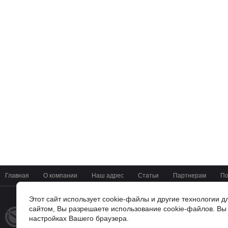
Главная
О компании
Наш адрес
Статьи
Партнерам
По
Этот сайт использует cookie-файлы и другие технологии 
сайтом, Вы разрешаете использование cookie-файлов. Вы 
+7(4722) 37-42-01
© 2014 - 2026
настройках Вашего браузера.
Мир Цифровых Систем
г. Белгород, ул Мичурина 