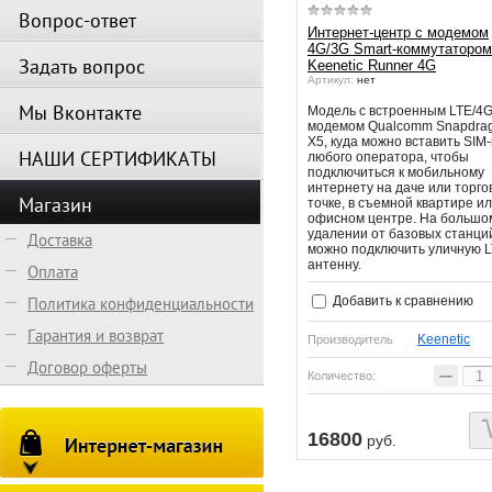
Вопрос-ответ
Интернет-центр с модемом
4G/3G Smart-коммутатором
Задать вопрос
Keenetic Runner 4G
Артикул:
нет
Мы Вконтакте
Модель с встроенным LTE/4G
модемом Qualcomm Snapdra
X5, куда можно вставить SIM-
НАШИ СЕРТИФИКАТЫ
любого оператора, чтобы
подключиться к мобильному
интернету на даче или торго
Магазин
точке, в съемной квартире и
офисном центре. На большо
удалении от базовых станци
Доставка
можно подключить уличную L
антенну.
Оплата
Добавить к сравнению
Политика конфиденциальности
Гарантия и возврат
Keenetic
Производитель
Договор оферты
−
Количество:
16800
руб.