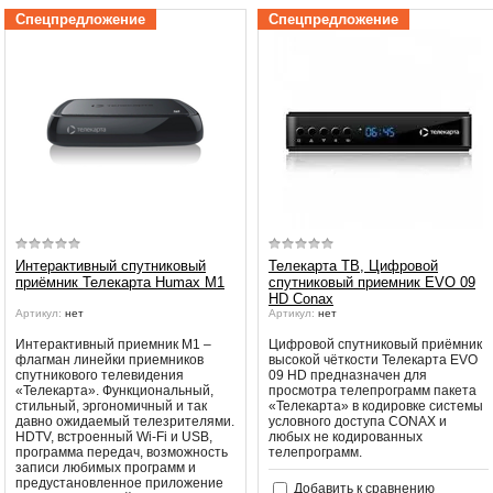
рекомендует подождать, вещани
Убедительная просьба в указанный
Спецпредложение
Спецпредложение
может восстановится автоматичес
период не производить поиск
каналов и не перезагружать
Принимаются меры по устранени
спутниковое оборудование.
Вещание телеканалов и доступность
сервисов возобновится
автоматически по завершении
профилактических работ.
Интерактивный спутниковый
Телекарта ТВ, Цифровой
приёмник Телекарта Humax M1
спутниковый приемник EVO 09
HD Conax
Артикул:
нет
Артикул:
нет
Интерактивный приемник М1 –
Цифровой спутниковый приёмник
флагман линейки приемников
высокой чёткости Телекарта EVO
спутникового телевидения
09 HD предназначен для
«Телекарта». Функциональный,
просмотра телепрограмм пакета
стильный, эргономичный и так
«Телекарта» в кодировке системы
давно ожидаемый телезрителями.
условного доступа CONAX и
HDTV, встроенный Wi-Fi и USB,
любых не кодированных
программа передач, возможность
телепрограмм.
записи любимых программ и
предустановленное приложение
Добавить к сравнению