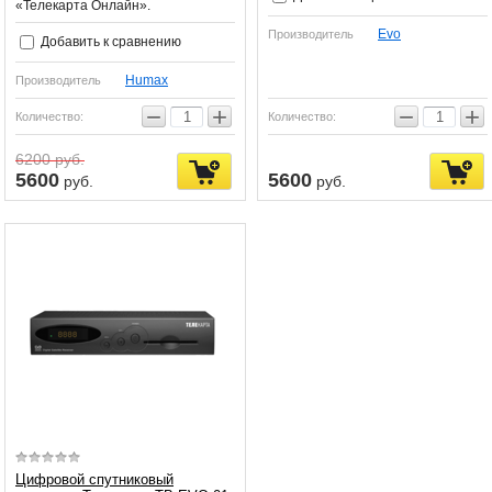
«Телекарта Онлайн».
Evo
Производитель
Добавить к сравнению
Humax
Производитель
−
+
−
+
Количество:
Количество:
6200
руб.
5600
5600
руб.
руб.
Цифровой спутниковый