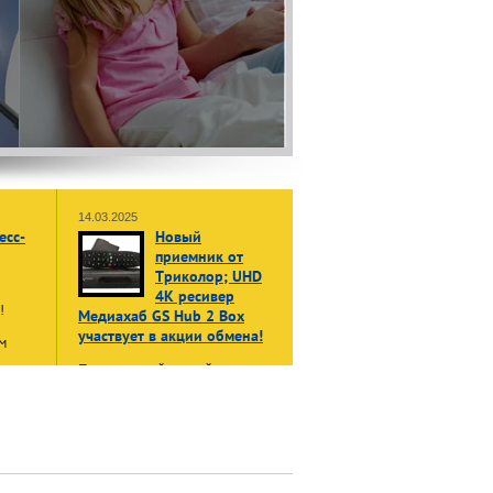
14.03.2025
есс-
Новый
приемник от
Триколор; UHD
4K ресивер
ы!
Медиахаб GS Hub 2 Box
участвует в акции обмена!
м
Принеси свой старый, даже не
жет
рабочий приемник или модуль
в:
доступа, и получи НОВЫЙ
енные
приемник Триколор Медиахаб
GS Hub 2 Box
в формате 4K
UHD
нала»