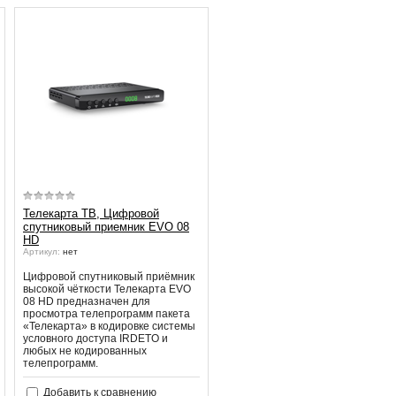
е
ки.
ю
Телекарта ТВ, Цифровой
спутниковый приемник EVO 08
HD
Артикул:
нет
Цифровой спутниковый приёмник
высокой чёткости Телекарта EVO
08 HD предназначен для
просмотра телепрограмм пакета
«Телекарта» в кодировке системы
условного доступа IRDETO и
любых не кодированных
телепрограмм.
Добавить к сравнению