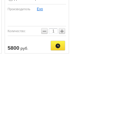
Evo
Производитель
−
+
Количество:
5800
руб.