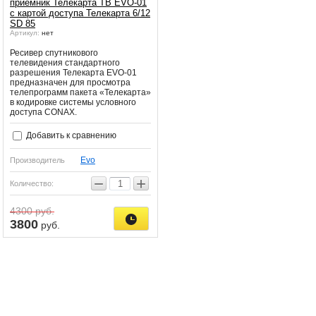
приемник Телекарта ТВ EVO-01
с картой доступа Телекарта 6/12
SD 85
Артикул:
нет
Ресивер спутникового
телевидения стандартного
разрешения Телекарта EVO-01
предназначен для просмотра
телепрограмм пакета «Телекарта»
в кодировке системы условного
доступа СОNАХ.
Добавить к сравнению
Evo
Производитель
−
+
Количество:
4300
руб.
3800
руб.