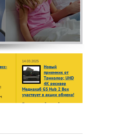
14.03.2025
есс-
Новый
приемник от
Триколор; UHD
4K ресивер
ы!
Медиахаб GS Hub 2 Box
участвует в акции обмена!
м
Принеси свой старый, даже не
жет
рабочий приемник или модуль
в:
доступа, и получи НОВЫЙ
енные
приемник Триколор Медиахаб
GS Hub 2 Box
в формате 4K
UHD
нала»