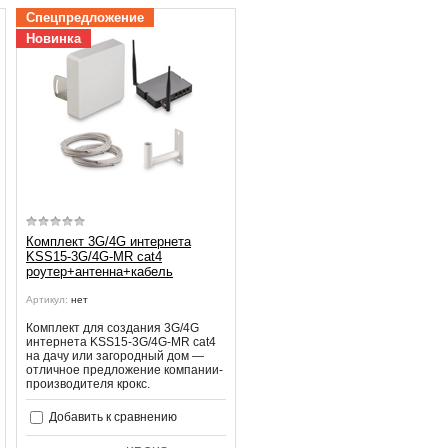
е
Спецпредложение
ки.
Новинка
ю
Комплект 3G/4G интернета
KSS15-3G/4G-MR cat4
роутер+антенна+кабель
Артикул:
нет
Комплект для создания 3G/4G
интернета KSS15-3G/4G-MR cat4
на дачу или загородный дом —
отличное предложение компании-
производителя крокс.
Добавить к сравнению