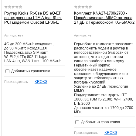
Роутер Kroks Rt-Cse DS eQ-EP
Комплект KNA27-1700/2700 -
со встроенным LTE-A (cat.6) m-
Параболическая MIMO антенна
PCI модемом Quectel EP06-E
27 дБ с Гермобоксом KG-SMAx2
Артикул:
нет
Артикул:
нет
4G до 300 Мбит/c входящая,
Гермобокс в комплекте позволяет
до 50 Мбит/с исходящая
расположить модем и роутер в
Поддержка двух SIM карт
непосредственной близости от
Wi-Fi 2,4 ГГц 802.11 b/g/n
антенны, что сводит потери
LAN 4 шт, WAN 1 шт - 100 Мбит/с
сигнала в кабеле к минимуму.
Герметичный корпус
обеспечивает надежное
Добавить к сравнению
крепление оборудования и его
защиту от неблагоприятных
KROKS
Производитель
погодных условий.
Усиление до 27 дБ, технология
MIMO
Поддерживает стандарты LTE
1800, 3G (UMTS 2100), Wi-Fi 2400,
LTE 2600
Диапазон частот: от 1700 до 2700
МГц.
Добавить к сравнению
KROKS
Производитель