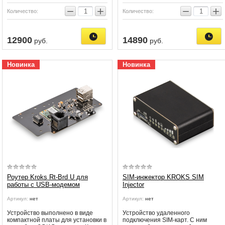
−
+
−
+
Количество:
Количество:
12900
14890
руб.
руб.
Новинка
Новинка
Роутер Kroks Rt-Brd U для
SIM-инжектор KROKS SIM
работы с USB-модемом
Injector
Артикул:
нет
Артикул:
нет
Устройство выполнено в виде
Устройство удаленного
компактной платы для установки в
подключения SIM-карт. С ним