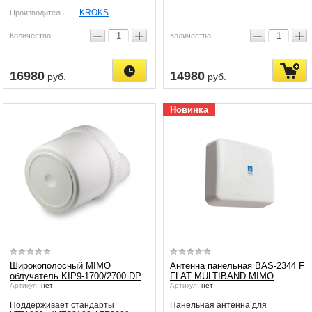
KROKS
Производитель
−
+
−
+
Количество:
Количество:
16980
14980
руб.
руб.
Новинка
Широкополосный MIMO
Антенна панельная BAS-2344 F
облучатель KIP9-1700/2700 DP
FLAT MULTIBAND MIMO
Артикул:
нет
Артикул:
нет
Поддерживает стандарты
Панельная антенна для