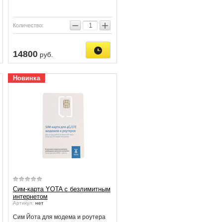
−
+
Количество:
14800
руб.
Новинка
Сим-карта YOTA с безлимитным
интернетом
Артикул:
нет
Сим Йота для модема и роутера