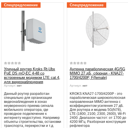
рекомендует подождать, вещани
Убедительная просьба в указанный
Спецпредложение
Спецпредложение
может восстановится автоматичес
период не производить поиск
каналов и не перезагружать
Принимаются меры по устранени
спутниковое оборудование.
Вещание телеканалов и доступность
сервисов возобновится
автоматически по завершении
профилактических работ.
Уличный роутер Kroks Rt-Ubx
Антенна параболическая 4G/5G
PoE DS mQ-EC 4-48 со
MIMO 27 дБ, сборная - KNA27-
встроенным модемом LTE cat.4,
1700/4200P, F(female)
для видеонаблюдения
Артикул:
нет
Артикул:
нет
Данный роутер разработан
KROKS KNA27-1700/4200P - это
специально для организации
параболическая широкополосная
видеонаблюдения в зонах
направленная MIMO антенна с
неуверенного приема сигнала
коэффициентом усиления 27 дБ.
мобильного оператора, где
Для роутера и модема 5G(N78),
проводное подключение к
LTE (1800, 2100, 2300, 2600), Wi-Fi
интернету недоступно. Например
2400. Диапазон частот: от 1700 до
объекты строительства, остановки
4200 МГц. Разборная конструкция
транспорта, перекрестки и т.д.
рефлектора