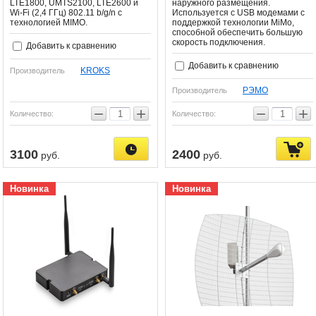
LTE1800, UMTS2100, LTE2600 и
наружного размещения.
Wi-Fi (2,4 ГГц) 802.11 b/g/n с
Используется с USB модемами с
технологией MIMO.
поддержкой технологии MiMo,
способной обеспечить большую
скорость подключения.
Добавить к сравнению
Добавить к сравнению
KROKS
Производитель
РЭМО
Производитель
−
+
−
+
Количество:
Количество:
3100
2400
руб.
руб.
Новинка
Новинка