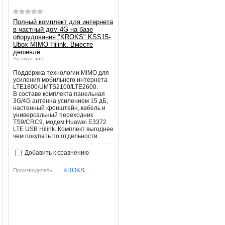
Полный комплект для интернета
в частный дом 4G на базе
оборудования "KROKS" KSS15-
Ubox MIMO Hilink. Вместе
дешевле.
Артикул:
нет
Поддержка технологии MIMO для
усиления мобильного интернета
LTE1800/UMTS2100/LTE2600.
В составе комплекта панельная
3G/4G антенна усилением 15 дБ,
настенный кронштейн, кабель и
универсальный переходник
TS9/CRC9, модем Huawei E3372
LTE USB Hilink. Комплект выгоднее
чем покупать по отдельности.
Добавить к сравнению
KROKS
Производитель