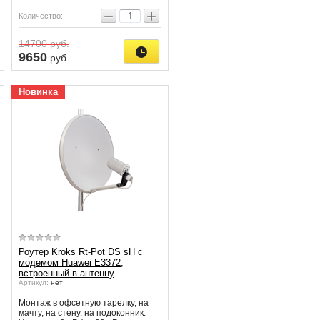
−
+
Количество:
14700
руб.
9650
руб.
Новинка
Роутер Kroks Rt-Pot DS sH с
модемом Huawei E3372,
встроенный в антенну
Артикул:
нет
Монтаж в офсетную тарелку, на
мачту, на стену, на подоконник.