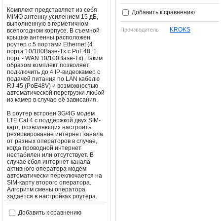
Комплект представляет из себя
Добавить к сравнению
MIMO антенну усилением 15 дБ,
выполненную в герметичном
KROKS
Производитель
всепогодном корпусе. В съемной
крышке антенны расположен
роутер с 5 портами Ethernet (4
порта 10/100Base-Tx с PoE48, 1
порт - WAN 10/100Base-Tx). Таким
образом комплект позволяет
подключить до 4 IP-видеокамер с
подачей питания по LAN кабелю
RJ-45 (PoE48V) и возможностью
автоматической перегрузки любой
из камер в случае её зависания.
В роутер встроен 3G/4G модем
LTE Cat.4 с поддержкой двух SIM-
карт, позволяющих настроить
резервирование интернет канала
от разных операторов в случае,
когда проводной интернет
нестабилен или отсутствует. В
случае сбоя интернет канала
активного оператора модем
автоматически переключается на
SIM-карту второго оператора.
Алгоритм смены оператора
задается в настройках роутера.
Добавить к сравнению