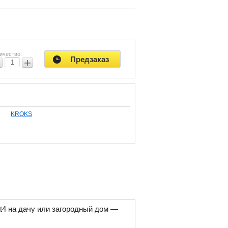
е
ки.
ю
ичество:
Предзаказ
−
+
KROKS
4 на дачу или загородный дом —