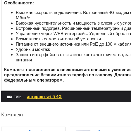
Особенности:
Высокая скорость подключения. Встроенный 4G модем 
Мбит/с
Высокая чувствительность и мощность в сложных усло
Встроенный подогрев. Расширенный температурный диап
Управление через WEB-интерфейс. Удаленный сброс на
Возможность самостоятельной установки
Питание от внешнего источника или PoE до 100 м кабел
Удобный монтаж
Защита интерфейсов от статического электричества, за
питания
Комплект поставляется с внешними антеннами с усиление
предоставление безлимитного тарифа по запросу. Доста
федеральным оператором.
теги:
интернет wi-fi 4G
Комплект