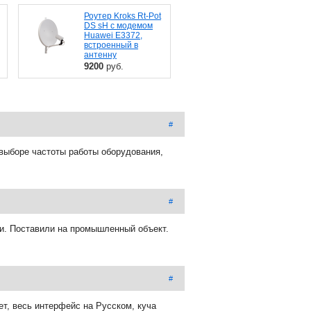
Роутер Kroks Rt-Pot
DS sH с модемом
Huawei E3372,
встроенный в
антенну
9200
руб.
#
выборе частоты работы оборудования,
#
ли. Поставили на промышленный объект.
#
т, весь интерфейс на Русском, куча