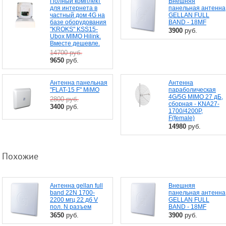
Полный комплект
Внешняя
для интернета в
панельная антенна
частный дом 4G на
GELLAN FULL
базе оборудования
BAND - 18MF
"KROKS" KSS15-
3900
руб.
Ubox MIMO Hilink.
Вместе дешевле.
14700
руб.
9650
руб.
Антенна панельная
Антенна
"FLAT-15 F" MiMO
параболическая
4G/5G MIMO 27 дБ,
2800
руб.
сборная - KNA27-
3400
руб.
1700/4200P,
F(female)
14980
руб.
Похожие
Антенна gellan full
Внешняя
band 22N 1700-
панельная антенна
2200 мгц 22 дб V
GELLAN FULL
пол. N разъем
BAND - 18MF
3650
руб.
3900
руб.