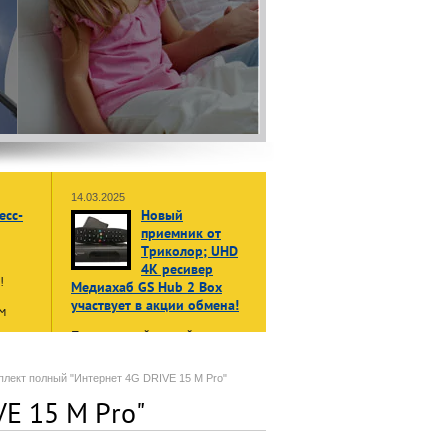
14.03.2025
есс-
Новый
приемник от
Триколор; UHD
4K ресивер
ы!
Медиахаб GS Hub 2 Box
участвует в акции обмена!
м
Принеси свой старый, даже не
жет
рабочий приемник или модуль
в:
доступа, и получи НОВЫЙ
енные
плект полный "Интернет 4G DRIVE 15 М Pro"
приемник Триколор Медиахаб
E 15 М Pro"
GS Hub 2 Box
в формате 4K
UHD
нала»