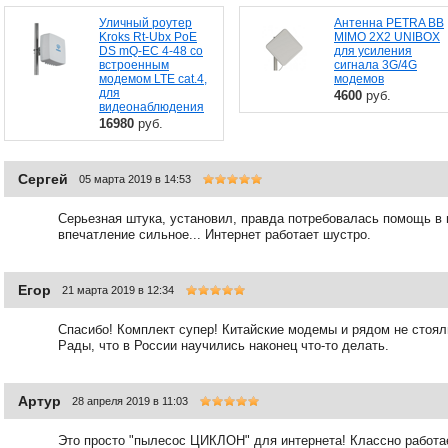
Уличный роутер
Антенна PETRA BB
Kroks Rt-Ubx PoE
MIMO 2X2 UNIBOX
DS mQ-EC 4-48 со
для усиления
встроенным
сигнала 3G/4G
модемом LTE cat.4,
модемов
для
4600
руб.
видеонаблюдения
16980
руб.
Сергей
05 марта 2019 в 14:53
Серьезная штука, установил, правда потребовалась помощь в 
впечатление сильное... Интернет работает шустро.
Егор
21 марта 2019 в 12:34
Спасибо! Комплект супер! Китайские модемы и рядом не стоя
Рады, что в России научились наконец что-то делать.
Артур
28 апреля 2019 в 11:03
Это просто "пылесос ЦИКЛОН" для интернета! Классно работае