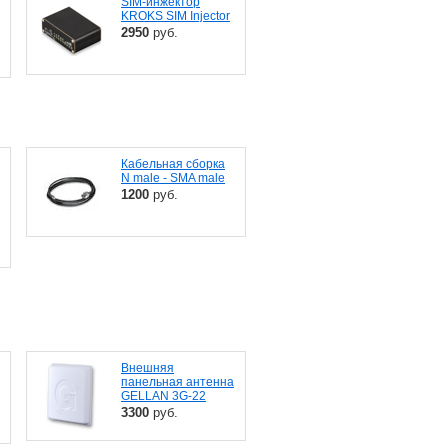
SIM-инжектор
KROKS SIM Injector
2950
руб.
Кабельная сборка
N male - SMA male
1200
руб.
Внешняя
панельная антенна
GELLAN 3G-22
3300
руб.