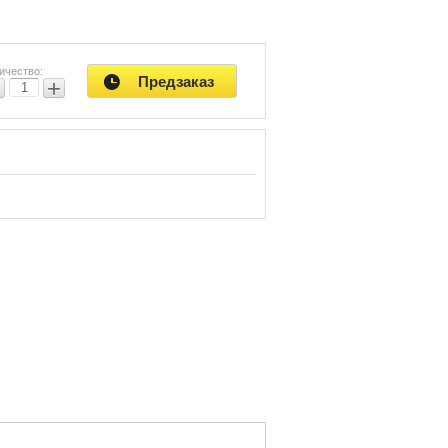
е
ки.
ю
ичество:
Предзаказ
−
+