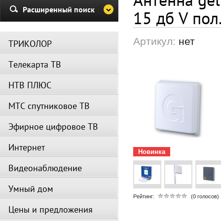
Убедительная просьба в указа
Расширенный поиск
15 дб V пол
период не производить поиск
каналов и не перезагружать
спутниковое оборудование.
Артикул:
нет
ТРИКОЛОР
Вещание телеканалов и доступ
сервисов возобновится
Телекарта ТВ
автоматически по завершении
профилактических работ.
НТВ ПЛЮС
МТС спутниковое ТВ
Эфирное цифровое ТВ
Интернет
Новинка
Видеонаблюдение
Умный дом
Рейтинг:
(0 голосов)
Цены и предложения