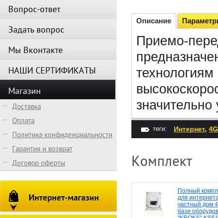
Вопрос-ответ
Описание
Парамет
Задать вопрос
Приемо-пере
Мы Вконтакте
предназначе
НАШИ СЕРТИФИКАТЫ
технологиям
высокоскорос
Магазин
значительно 
Доставка
Оплата
теги:
Интернет
,
4G
Политика конфиденциальности
Гарантия и возврат
Комплект
Договор оферты
Полный компл
для интернета
частный дом 
базе оборудо
"KROKS" KSS1