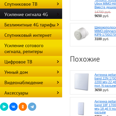
Спутниковое ТВ
Ubox MIMO Hil
Вместе дешев
14700
руб.
Усиление сигнала 4G
9650
руб.
Безлимитные 4G тарифы
Широкополос
MIMO облучат
Спутниковый интернет
KIP9-1700/27
3100
руб.
Усиление сотового
сигнала, репитеры
Похожие
Цифровое ТВ
Умный дом
Антенна gellan 
band 22N 1700
Видеонаблюдение
2200 мгц 22 д
пол. N разъем
3650
руб.
Аксессуары
Антенна gellan 
band 18F 170
мгц 18 дб V по
разъем