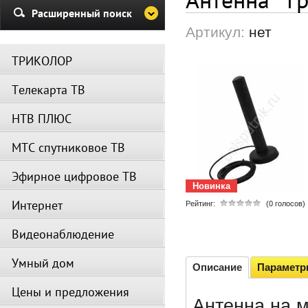
Убедительная просьба в указа
Расширенный поиск
период не производить поиск
Артикул:
нет
каналов и не перезагружать
спутниковое оборудование.
ТРИКОЛОР
Вещание телеканалов и доступ
сервисов возобновится
Телекарта ТВ
автоматически по завершении
профилактических работ.
НТВ ПЛЮС
МТС спутниковое ТВ
Эфирное цифровое ТВ
Новинка
Интернет
Рейтинг:
(0 голосов)
Видеонаблюдение
Умный дом
Описание
Парамет
Цены и предложения
Антенна на 