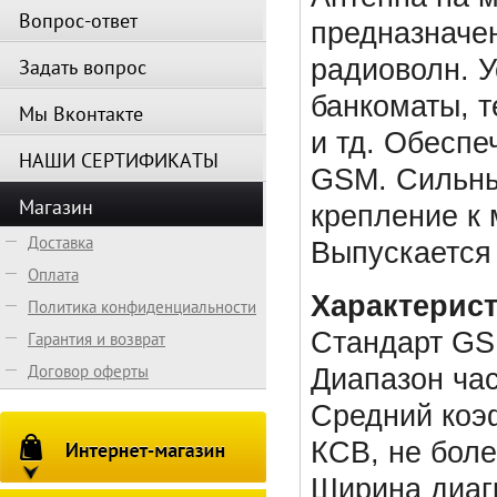
Вопрос-ответ
предназначе
радиоволн. У
Задать вопрос
банкоматы, 
Мы Вконтакте
и тд. Обеспе
НАШИ СЕРТИФИКАТЫ
GSM. Сильны
Магазин
крепление к 
Доставка
Выпускается
Оплата
Характерист
Политика конфиденциальности
Стандарт GS
Гарантия и возврат
Договор оферты
Диапазон ча
Средний коэф
КСВ, не более
Ширина диаг