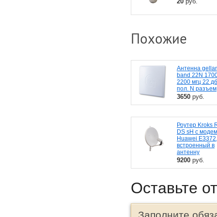
20
руб.
Похожие
Антенна gellan 
band 22N 1700
2200 мгц 22 д
пол. N разъем
3650
руб.
Роутер Kroks R
DS sH с моде
Huawei E3372
встроенный в
антенну
9200
руб.
Оставьте о
Заполните обяз