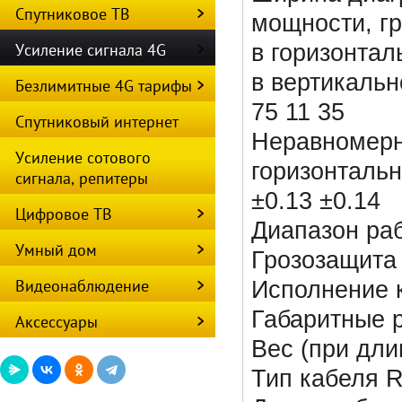
Спутниковое ТВ
мощности, г
Усиление сигнала 4G
в горизонтал
в вертикальн
Безлимитные 4G тарифы
75 11 35
Спутниковый интернет
Неравномерн
Усиление сотового
горизонтальн
сигнала, репитеры
±0.13 ±0.14
Цифровое ТВ
Диапазон ра
Умный дом
Грозозащита
Видеонаблюдение
Исполнение 
Габаритные 
Аксессуары
Вес (при дли
Тип кабеля 