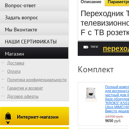
Описание
Парамет
Вопрос-ответ
Переходник 
Задать вопрос
телевизионн
Мы Вконтакте
F с ТВ розет
НАШИ СЕРТИФИКАТЫ
теги:
перехо
Магазин
Доставка
Комплект
Оплата
Политика конфиденциальности
Полный компл
Гарантия и возврат
для интернета
частный дом 
Договор оферты
базе оборудо
"KROKS" KSS1
Ubox MIMO Hil
Вместе дешев
14700
руб.
9650
руб.