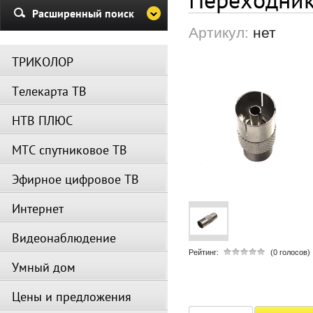
Убедительная просьба в указа
Расширенный поиск
период не производить поиск
Артикул:
нет
каналов и не перезагружать
спутниковое оборудование.
ТРИКОЛОР
Вещание телеканалов и доступ
сервисов возобновится
Телекарта ТВ
автоматически по завершении
профилактических работ.
НТВ ПЛЮС
МТС спутниковое ТВ
Эфирное цифровое ТВ
Интернет
Видеонаблюдение
Рейтинг:
(0 голосов)
Умный дом
Цены и предложения