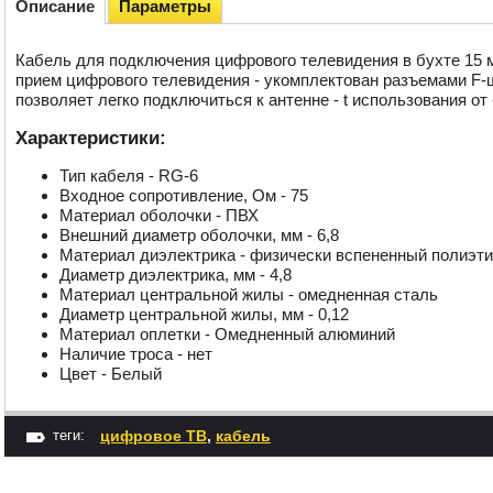
Описание
Параметры
Кабель для подключения цифрового телевидения в бухте 15 м
прием цифрового телевидения - укомплектован разъемами F-ш
позволяет легко подключиться к антенне - t использования от
Характеристики:
Тип кабеля -
RG-6
Входное сопротивление, Ом -
75
Материал оболочки -
ПВХ
Внешний диаметр оболочки, мм -
6,8
Материал диэлектрика -
физически вспененный полиэт
Диаметр диэлектрика, мм -
4,8
Материал центральной жилы -
омедненная сталь
Диаметр центральной жилы, мм -
0,12
Материал оплетки -
Омедненный алюминий
Наличие троса -
нет
Цвет -
Белый
теги:
цифровое ТВ
,
кабель