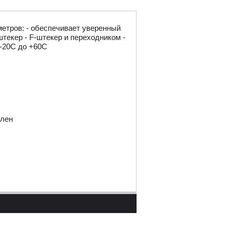
етров: - обеспечивает уверенный
текер - F-штекер и переходником -
 -20C до +60С
илен