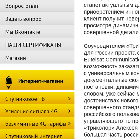
станет актуальным д
Вопрос-ответ
приобретением инно
Задать вопрос
клиент получит неве
просмотре динамичн
Мы Вконтакте
совершенной детали
НАШИ СЕРТИФИКАТЫ
Соучредителем «Три
для России проекта 
Магазин
Eutelsat Communicat
возможность заказат
с универсальным кон
документальные сюж
постановки, динами
словом, уже сейчас 
Спутниковое ТВ
достоинствах новог
совершенного станд
Усиление сигнала 4G
российского пользо
управляющего по пр
Безлимитные 4G тарифы
«Триколор» Алексея 
большая часть россия
Спутниковый интернет