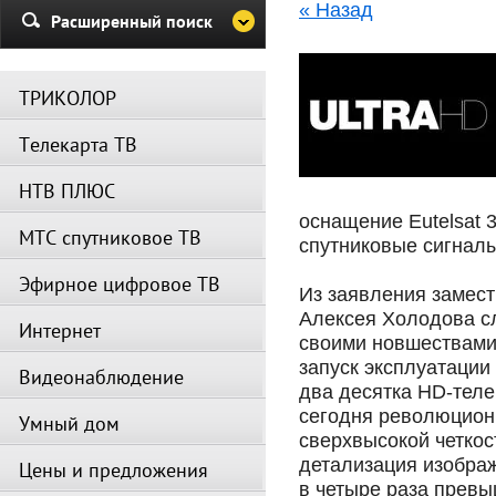
« Назад
Убедительная просьба в указа
Расширенный поиск
период не производить поиск
каналов и не перезагружать
спутниковое оборудование.
ТРИКОЛОР
Вещание телеканалов и доступ
сервисов возобновится
Телекарта ТВ
автоматически по завершении
профилактических работ.
НТВ ПЛЮС
оснащение Eutelsat 
МТС спутниковое ТВ
спутниковые сигналы
Эфирное цифровое ТВ
Из заявления замест
Алексея Холодова сл
Интернет
своими новшествами,
запуск эксплуатации
Видеонаблюдение
два десятка HD-теле
сегодня революцион
Умный дом
сверхвысокой четкос
детализация изображ
Цены и предложения
в четыре раза прев