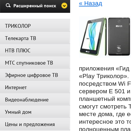
« Назад
Убедительная просьба в указа
Расширенный поиск
период не производить поиск
каналов и не перезагружать
спутниковое оборудование.
ТРИКОЛОР
Вещание телеканалов и доступ
сервисов возобновится
Телекарта ТВ
автоматически по завершении
профилактических работ.
НТВ ПЛЮС
МТС спутниковое ТВ
приложения «Гид 
Эфирное цифровое ТВ
«Play Триколор».
посредством Wi F
Интернет
сервером E 501 и
планшетный комп
Видеонаблюдение
смогут смотреть 
Умный дом
месте дома, где 
интересное это т
Цены и предложения
полноценным пла