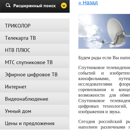
« Назад
Убедительная просьба в указа
Расширенный поиск
период не производить поиск
каналов и не перезагружать
спутниковое оборудование.
ТРИКОЛОР
Вещание телеканалов и доступ
сервисов возобновится
Телекарта ТВ
автоматически по завершении
профилактических работ.
НТВ ПЛЮС
Будем рады если Вы напи
МТС спутниковое ТВ
Спутниковое телевидение
событий и изобрете
Эфирное цифровое ТВ
кинофильмами, пут
исследователями фл
Интернет
соревнования и конц
возможности для обме
Видеонаблюдение
Спутниковое телевиде
цифровых технологий, 
Умный дом
изображения и звука.
Сегодня российский р
Цены и предложения
наполнен различными 