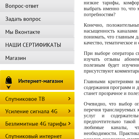
низкие тарифы, комфор
Вопрос-ответ
выбрать именно то, что 
потребностям?
Задать вопрос
Конечно, положительны
Мы Вконтакте
насыщенность каналами 
понимать, что главным д
качество, тематическое 
НАШИ СЕРТИФИКАТЫ
При выборе оператора с
Магазин
изучать отзывы абоне
полезным будет изучен
присутствуют комментар
Главными критериями в
содержания программ и д
станет прозрачное и поле
Спутниковое ТВ
Очевидно, что выбор оп
перечня транслируемых к
Усиление сигнала 4G
услуг и содержатель
предпочтительно такой
Безлимитные 4G тарифы
любимые каналы, чт
необходимости. Практика
Спутниковый интернет