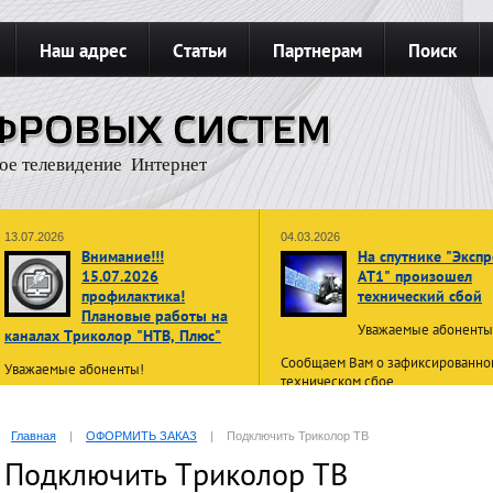
Наш адрес
Статьи
Партнерам
Поиск
З
Карта сайта
Подключить интернет
ое телевидение Интернет
13.07.2026
04.03.2026
Внимание!!!
На спутнике "Экспр
15.07.2026
АТ1" произошел
профилактика!
технический сбой
Плановые работы на
Уважаемые абонент
каналах Триколор "НТВ, Плюс"
Сообщаем Вам о зафиксированно
Уважаемые абоненты!
техническом сбое.
Из-за этого у части абонентов мо
В связи с проведением плановых
быть нестабильный прием канало
профилактических работ
15 июля
возможны помехи и кратковрем
Главная
|
ОФОРМИТЬ ЗАКАЗ
|
Подключить Триколор ТВ
2026 г. с 02:00 до 10:00 по
перерывы в вещании.
московскому времени
просмотр
Подключить Триколор ТВ
телеканалов операторов НТВ ПЛЮС
Абоненты видят надпись «Нет сиг