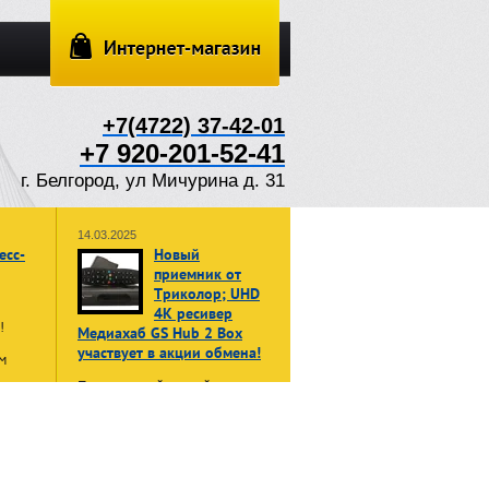
+7(4722) 37-42-01
+7 920-201-52-41
г. Белгород, ул Мичурина д. 31
14.03.2025
есс-
Новый
приемник от
Триколор; UHD
4K ресивер
ы!
Медиахаб GS Hub 2 Box
участвует в акции обмена!
м
Принеси свой старый, даже не
жет
рабочий приемник или модуль
в:
доступа, и получи НОВЫЙ
енные
приемник Триколор Медиахаб
GS Hub 2 Box
в формате 4K
UHD
нала»