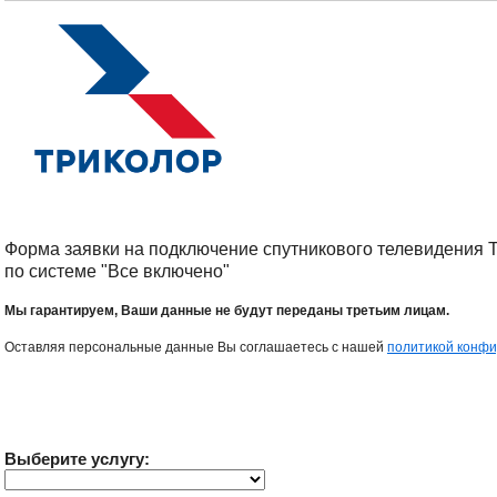
и Триколор может быть недоступен.
или «Ошибка 0». Оператор
рекомендует подождать, вещани
Убедительная просьба в указанный
может восстановится автоматичес
период не производить поиск
каналов и не перезагружать
Принимаются меры по устранени
спутниковое оборудование.
Вещание телеканалов и доступность
сервисов возобновится
автоматически по завершении
профилактических работ.
Форма заявки на подключение спутникового телевидения 
по системе "Все включено"
Мы гарантируем, Ваши данные не будут переданы третьим лицам.
Оставляя персональные данные Вы соглашаетесь с нашей
политикой конф
Выберите услугу: