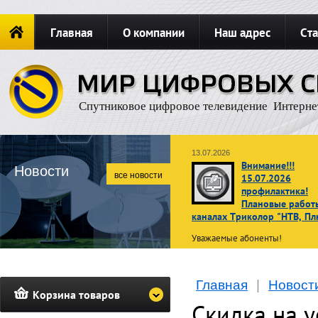
Главная
О компании
Наш адрес
Ста
Новости
ОФОРМИТЬ ЗАКАЗ
Карта сайта
П
Спутниковое цифровое телевидение Интерне
13.07.2026
Внимание!!!
Новости
все новости
15.07.2026
профилактика!
Плановые работ
каналах Триколор "НТВ, Пл
Уважаемые абоненты!
В связи с проведением планов
профилактических работ
15 ию
Главная
|
Новост
2026 г. с 02:00 до 10:00 по
Корзина товаров
московскому времени
просмот
Скидка на 
телеканалов операторов НТВ