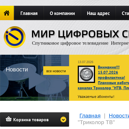
Главная
О компании
Наш адрес
Ста
Новости
ОФОРМИТЬ ЗАКАЗ
Карта сайта
П
Спутниковое цифровое телевидение Интерне
13.07.2026
Внимание!!!
Новости
все новости
15.07.2026
профилактика!
Плановые работ
каналах Триколор "НТВ, Пл
Уважаемые абоненты!
В связи с проведением планов
профилактических работ
15 ию
Главная
|
Новост
2026 г. с 02:00 до 10:00 по
Корзина товаров
московскому времени
просмот
"Триколор ТВ"
телеканалов операторов НТВ