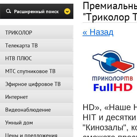
и Триколор может быть недост
Премиальны
Убедительная просьба в указа
Расширенный поиск
"Триколор 
период не производить поиск
каналов и не перезагружать
спутниковое оборудование.
« Назад
ТРИКОЛОР
Вещание телеканалов и доступ
сервисов возобновится
Телекарта ТВ
автоматически по завершении
профилактических работ.
НТВ ПЛЮС
МТС спутниковое ТВ
Эфирное цифровое ТВ
Интернет
HD»
,
«Наше H
Видеонаблюдение
HIT и десятк
Умный дом
"Кинозалы", к
Цены и предложения