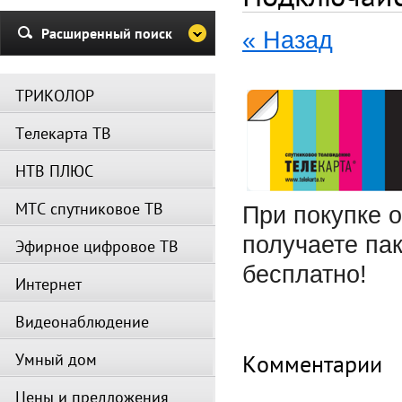
и Триколор может быть недост
Убедительная просьба в указа
Расширенный поиск
« Назад
период не производить поиск
каналов и не перезагружать
спутниковое оборудование.
ТРИКОЛОР
Вещание телеканалов и доступ
сервисов возобновится
Телекарта ТВ
автоматически по завершении
профилактических работ.
НТВ ПЛЮС
МТС спутниковое ТВ
При покупке 
получаете пак
Эфирное цифровое ТВ
бесплатно!
Интернет
Видеонаблюдение
Комментарии
Умный дом
Цены и предложения