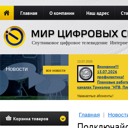
Главная
О компании
Наш адрес
Ста
Новости
ОФОРМИТЬ ЗАКАЗ
Карта сайта
П
Спутниковое цифровое телевидение Интерне
13.07.2026
Внимание!!!
Новости
все новости
15.07.2026
профилактика!
Плановые работ
каналах Триколор "НТВ, Пл
Уважаемые абоненты!
В связи с проведением планов
профилактических работ
15 ию
Главная
|
Новост
2026 г. с 02:00 до 10:00 по
Корзина товаров
московскому времени
просмот
Подключайс
телеканалов операторов НТВ