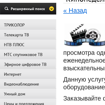
и Триколор может быть недост
Убедительная просьба в указа
Расширенный поиск
« Назад
период не производить поиск
каналов и не перезагружать
спутниковое оборудование.
ТРИКОЛОР
Вещание телеканалов и доступ
сервисов возобновится
Телекарта ТВ
автоматически по завершении
профилактических работ.
НТВ ПЛЮС
просмотра од
МТС спутниковое ТВ
еженедельное
Эфирное цифровое ТВ
взыскательны
Интернет
Данную услуг
Видеонаблюдение
оборудовани
Умный дом
Заказывайте 
Цены и предложения