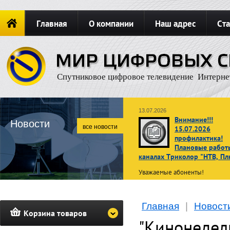
Главная
О компании
Наш адрес
Ста
Новости
ОФОРМИТЬ ЗАКАЗ
Карта сайта
П
Спутниковое цифровое телевидение Интерне
13.07.2026
Внимание!!!
Новости
все новости
15.07.2026
профилактика!
Плановые работ
каналах Триколор "НТВ, Пл
Уважаемые абоненты!
В связи с проведением планов
профилактических работ
15 ию
Главная
|
Новост
2026 г. с 02:00 до 10:00 по
Корзина товаров
московскому времени
просмот
"Кинонедел
телеканалов операторов НТВ