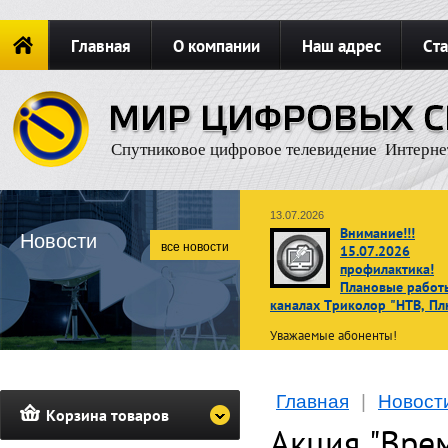
Главная
О компании
Наш адрес
Ста
Новости
ОФОРМИТЬ ЗАКАЗ
Карта сайта
П
Спутниковое цифровое телевидение Интерне
13.07.2026
Внимание!!!
Новости
все новости
15.07.2026
профилактика!
Плановые работ
каналах Триколор "НТВ, Пл
Уважаемые абоненты!
В связи с проведением планов
профилактических работ
15 ию
Главная
|
Новост
2026 г. с 02:00 до 10:00 по
Корзина товаров
московскому времени
просмот
Акция "Врем
телеканалов операторов НТВ