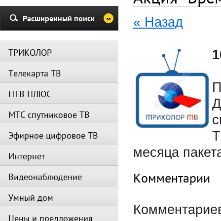
и Триколор может быть недост
Убедительная просьба в указа
Расширенный поиск
« Назад
период не производить поиск
каналов и не перезагружать
спутниковое оборудование.
ТРИКОЛОР
1
Вещание телеканалов и доступ
сервисов возобновится
Телекарта ТВ
автоматически по завершении
профилактических работ.
П
НТВ ПЛЮС
Д
МТС спутниковое ТВ
с
Т
Эфирное цифровое ТВ
месяца пакета
Интернет
Комментарии
Видеонаблюдение
Умный дом
Комментариев
Цены и предложения