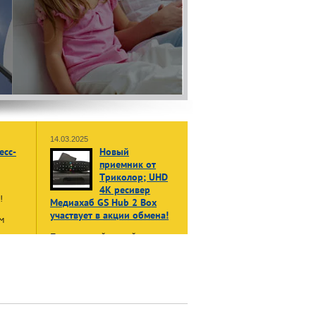
14.03.2025
есс-
Новый
приемник от
Триколор; UHD
4K ресивер
ы!
Медиахаб GS Hub 2 Box
участвует в акции обмена!
м
Принеси свой старый, даже не
жет
рабочий приемник или модуль
в:
доступа, и получи НОВЫЙ
енные
приемник Триколор Медиахаб
GS Hub 2 Box
в формате 4K
UHD
нала»