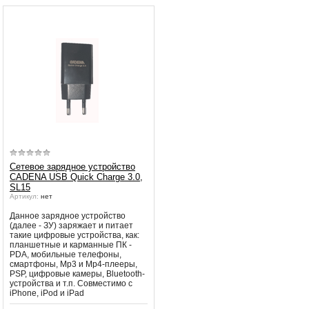
рекомендует подождать, вещани
Убедительная просьба в указанный
может восстановится автоматичес
период не производить поиск
каналов и не перезагружать
Принимаются меры по устранени
спутниковое оборудование.
Вещание телеканалов и доступность
сервисов возобновится
автоматически по завершении
профилактических работ.
Сетевое зарядное устройство
CADENA USB Quick Charge 3.0,
SL15
Артикул:
нет
Данное зарядное устройство
(далее - ЗУ) заряжает и питает
такие цифровые устройства, как:
планшетные и карманные ПК -
PDA, мобильные телефоны,
смартфоны, Mp3 и Mp4-плееры,
PSP, цифровые камеры, Bluetooth-
устройства и т.п. Совместимо с
iPhone, iPod и iPad