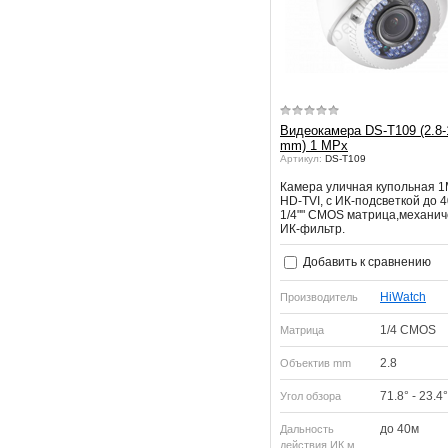
Видеокамера DS-T109 (2.8-
mm) 1 MPx
Артикул:
DS-T109
Камера уличная купольная 
HD-TVI, с ИК-подсветкой до 
1/4"" CMOS матрица,механич
ИК-фильтр.
Добавить к сравнению
HiWatch
Производитель
1/4 CMOS
Матрица
2.8
Объектив mm
71.8° - 23.4°
Угол обзора
до 40м
Дальность
действия ИК м