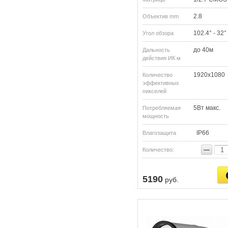
2.8
Объектив mm
102.4° - 32°
Угол обзора
до 40м
Дальность
действия ИК м
1920х1080
Количество
эффективных
пикселей
5Вт макс.
Потребляемая
мощность
IP66
Влагозащита
−
Количество:
5190
руб.