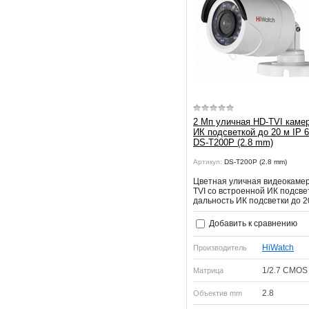
2 Мп уличная HD-TVI камер
ИК подсветкой до 20 м IP 
DS-T200P (2.8 mm)
Артикул:
DS-T200P (2.8 mm)
Цветная уличная видеокаме
TVI со встроенной ИК подсве
дальность ИК подсветки до 2
Добавить к сравнению
HiWatch
Производитель
1/2.7 CMOS
Матрица
2.8
Объектив mm