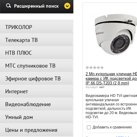
Убедительная просьба в указа
Расширенный поиск
период не производить поиск
каналов и не перезагружать
спутниковое оборудование.
ТРИКОЛОР
Вещание телеканалов и доступ
сервисов возобновится
Телекарта ТВ
автоматически по завершении
профилактических работ.
НТВ ПЛЮС
МТС спутниковое ТВ
2 Мп купольная уличная H
Эфирное цифровое ТВ
камера с ИК подсветкой до
IP 66 DS-T203 (2,8 mm)
Артикул:
нет
Интернет
Видеокамера HD TVI цветна
купольная уличная
Видеонаблюдение
антивандальная со встроенн
подсветкой, дальность ИК
подсветки до 20 м. Видеовых
Умный дом
HD-TVI.
Добавить к сравнению
Цены и предложения