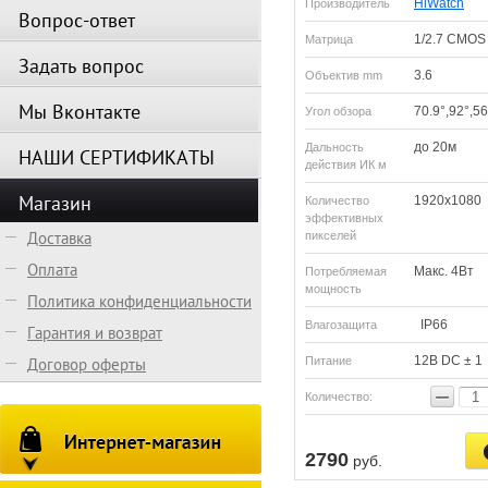
HiWatch
Производитель
Вопрос-ответ
1/2.7 CMOS
Матрица
Задать вопрос
3.6
Объектив mm
Мы Вконтакте
70.9°,92°,56
Угол обзора
до 20м
Дальность
НАШИ СЕРТИФИКАТЫ
действия ИК м
Магазин
1920х1080
Количество
эффективных
Доставка
пикселей
Оплата
Макс. 4Вт
Потребляемая
мощность
Политика конфиденциальности
IP66
Влагозащита
Гарантия и возврат
12В DC ± 1
Договор оферты
Питание
−
Количество:
2790
руб.