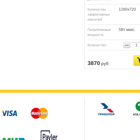
1280х720
Количество
эффективных
пикселей
5Вт макс.
Потребляемая
мощность
−
Количество:
3870
руб.