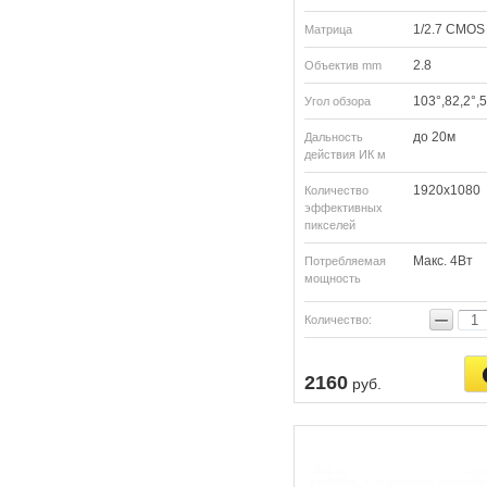
1/2.7 CMOS
Матрица
2.8
Объектив mm
103°,82,2°,
Угол обзора
до 20м
Дальность
действия ИК м
1920х1080
Количество
эффективных
пикселей
Макс. 4Вт
Потребляемая
мощность
−
Количество:
2160
руб.