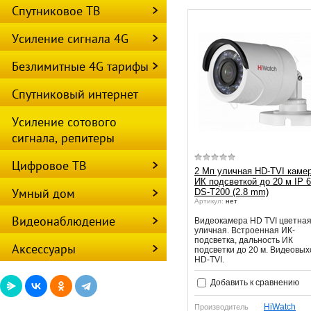
Спутниковое ТВ
Усиление сигнала 4G
Безлимитные 4G тарифы
Спутниковый интернет
Усиление сотового
сигнала, репитеры
Цифровое ТВ
2 Мп уличная HD-TVI камер
ИК подсветкой до 20 м IP 
Умный дом
DS-T200 (2.8 mm)
Артикул:
нет
Видеонаблюдение
Видеокамера HD TVI цветна
уличная. Встроенная ИК-
подсветка, дальность ИК
Аксессуары
подсветки до 20 м. Видеовых
HD-TVI.
Добавить к сравнению
HiWatch
Производитель