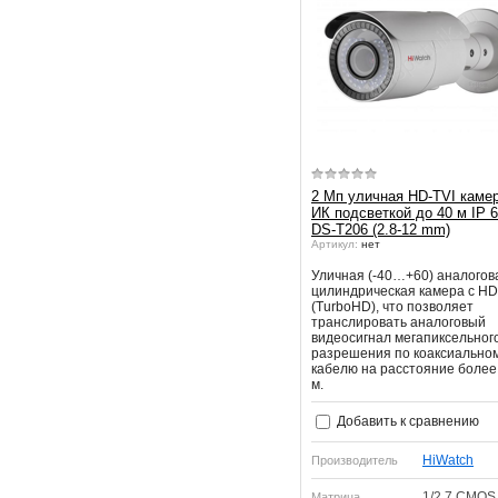
2 Мп уличная HD-TVI камер
ИК подсветкой до 40 м IP 
DS-T206 (2.8-12 mm)
Артикул:
нет
Уличная (-40…+60) аналогов
цилиндрическая камера с HD
(TurboHD), что позволяет
транслировать аналоговый
видеосигнал мегапиксельног
разрешения по коаксиально
кабелю на расстояние более
м.
Добавить к сравнению
HiWatch
Производитель
1/2.7 CMOS
Матрица