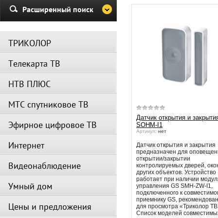
Убедительная просьба в указа
Расширенный поиск
период не производить поиск
каналов и не перезагружать
спутниковое оборудование.
ТРИКОЛОР
Вещание телеканалов и доступ
сервисов возобновится
Телекарта ТВ
автоматически по завершении
профилактических работ.
НТВ ПЛЮС
МТС спутниковое ТВ
Датчик открытия и закрыти
Эфирное цифровое ТВ
SOHM-I1
Артикул:
нет
Интернет
Датчик открытия и закрытия
предназначен для оповещен
открытии/закрытии
Видеонаблюдение
контролируемых дверей, око
других объектов. Устройство
работает при наличии модул
Умный дом
управления GS SMH-ZW-I1,
подключенного к совместимо
приемнику GS, рекомендова
Цены и предложения
для просмотра «Триколор ТВ
Список моделей совместимы