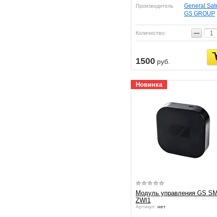
General Sate
Производитель
GS GROUP
−
Количество:
1500
руб.
Новинка
Модуль управления GS S
ZWI1
Артикул:
нет