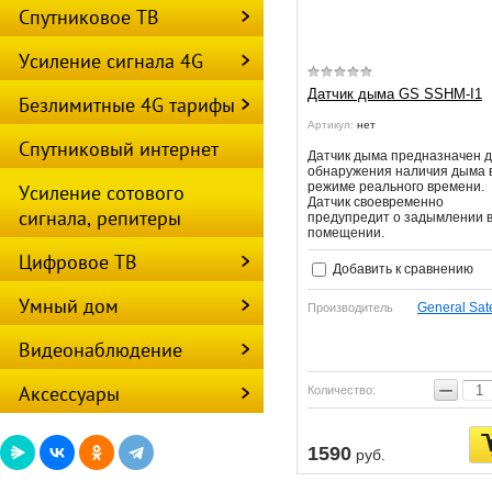
Спутниковое ТВ
Усиление сигнала 4G
Датчик дыма GS SSHM-I1
Безлимитные 4G тарифы
Артикул:
нет
Спутниковый интернет
Датчик дыма предназначен 
обнаружения наличия дыма 
режиме реального времени.
Усиление сотового
Датчик своевременно
сигнала, репитеры
предупредит о задымлении 
помещении.
Цифровое ТВ
Добавить к сравнению
Умный дом
General Sate
Производитель
Видеонаблюдение
−
Аксессуары
Количество:
1590
руб.