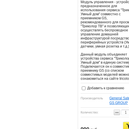
Модуль управления - устройс
предназначенное для
использования сервиса "Три
Умный дом" совместно с
приемником GS,
рекомендованного для прос
"Триколор ТВ" и позволяюще
осуществлять беспроводное
управление домашней
инфраструктурой посредств
периферийных устройств (У
датчики, умная розетка и т.д.
Данный модуль объединяет
устройства сервиса "Триколо
Умный дом" в единую систему
Подключается он к совмести
приемнику GS (со списком
совместимых моделей можн
ознакомиться на сайте tricolor
Добавить к сравнению
General Sate
Производитель
GS GROUP
−
Количество: