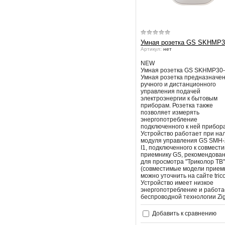
Умная розетка GS SKHMP3
Артикул:
нет
NEW
Умная розетка GS SKHMP30-
Умная розетка предназначен
ручного и дистанционного
управления подачей
электроэнергии к бытовым
приборам. Розетка также
позволяет измерять
энергопотребление
подключенного к ней прибора
Устройство работает при на
модуля управления GS SMH
I1, подключенного к совмест
приемнику GS, рекомендова
для просмотра "Триколор ТВ"
(совместимые модели прием
можно уточнить на сайте tricol
Устройство имеет низкое
энергопотребление и работа
беспроводной технологии Zi
Добавить к сравнению