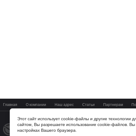
Главная
О компании
Наш адрес
Статьи
Партнерам
По
Этот сайт использует cookie-файлы и другие технологии 
сайтом, Вы разрешаете использование cookie-файлов. Вы 
+7(4722) 37-42-01
© 2014 - 2026
настройках Вашего браузера.
Мир Цифровых Систем
г. Белгород, ул Мичурина 