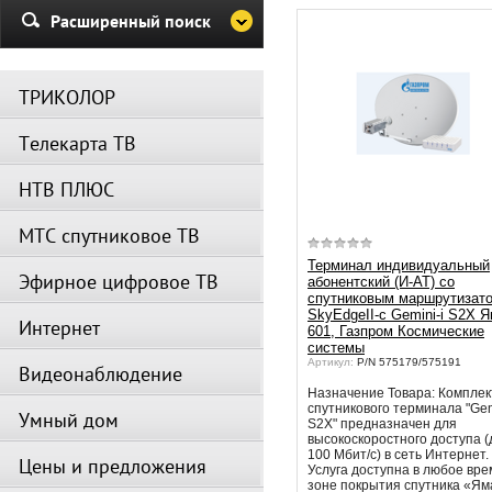
Убедительная просьба в указа
Расширенный поиск
период не производить поиск
каналов и не перезагружать
спутниковое оборудование.
ТРИКОЛОР
Вещание телеканалов и доступ
сервисов возобновится
Телекарта ТВ
автоматически по завершении
профилактических работ.
НТВ ПЛЮС
МТС спутниковое ТВ
Терминал индивидуальный
Эфирное цифровое ТВ
абонентский (И-АТ) со
спутниковым маршрутизат
SkyEdgeII-c Gemini-i S2X 
Интернет
601, Газпром Космические
системы
Артикул:
P/N 575179/575191
Видеонаблюдение
Назначение Товара: Комплек
спутникового терминала "Gem
Умный дом
S2X" предназначен для
высокоскоростного доступа (
100 Мбит/с) в сеть Интернет.
Цены и предложения
Услуга доступна в любое вре
зоне покрытия спутника «Ям