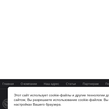
Главная
О компании
Наш адрес
Статьи
Партнерам
По
Этот сайт использует cookie-файлы и другие технологии 
сайтом, Вы разрешаете использование cookie-файлов. Вы 
+7(4722) 37-42-01
© 2014 - 2026
настройках Вашего браузера.
Мир Цифровых Систем
г. Белгород, ул Мичурина 