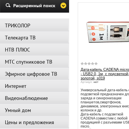
Убедительная просьба в указа
Расширенный поиск
период не производить поиск
каналов и не перезагружать
спутниковое оборудование.
ТРИКОЛОР
Вещание телеканалов и доступ
сервисов возобновится
Телекарта ТВ
автоматически по завершении
профилактических работ.
НТВ ПЛЮС
МТС спутниковое ТВ
Дата-кабель CADENA micr
Эфирное цифровое ТВ
- USB2.0, 1м, с подсветкой
золотой, s019
Артикул:
нет
Интернет
Универсальный дата-кабель 
подсветкой предназначен дл
Видеонаблюдение
заряда и синхронизации
планшетов,смартфонов,
динамиков, электронных книг
Умный дом
колонок и др.
Дата-кабель с подсветкой
CADENA совместим с любой
Цены и предложения
продукцией с разъемами US
micro.