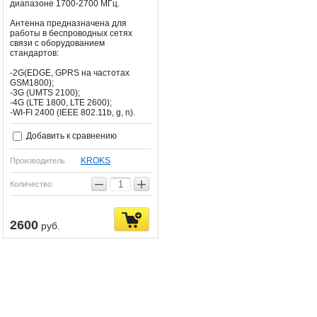
диапазоне 1700-2700 МГц.
Антенна предназначена для
работы в беспроводных сетях
связи с оборудованием
стандартов:
-2G(EDGE, GPRS на частотах
GSM1800);
-3G (UMTS 2100);
-4G (LTE 1800, LTE 2600);
-WI-FI 2400 (IEEE 802.11b, g, n).
Добавить к сравнению
KROKS
Производитель
−
+
Количество:
2600
руб.