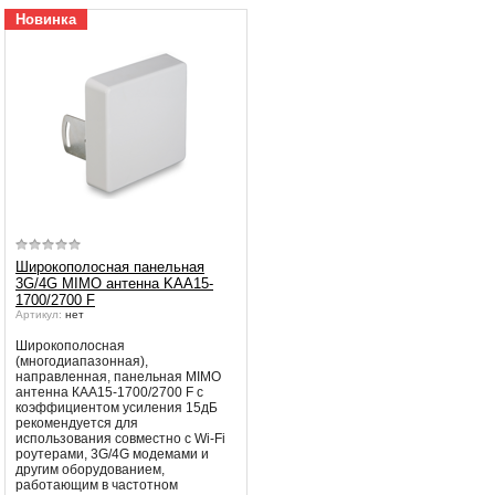
рекомендует подождать, вещани
Убедительная просьба в указанный
Новинка
может восстановится автоматичес
период не производить поиск
каналов и не перезагружать
Принимаются меры по устранени
спутниковое оборудование.
Вещание телеканалов и доступность
сервисов возобновится
автоматически по завершении
профилактических работ.
Широкополосная панельная
3G/4G MIMO антенна KAA15-
1700/2700 F
Артикул:
нет
Широкополосная
(многодиапазонная),
направленная, панельная MIMO
антенна КАА15-1700/2700 F с
коэффициентом усиления 15дБ
рекомендуется для
использования совместно с Wi-Fi
роутерами, 3G/4G модемами и
другим оборудованием,
работающим в частотном