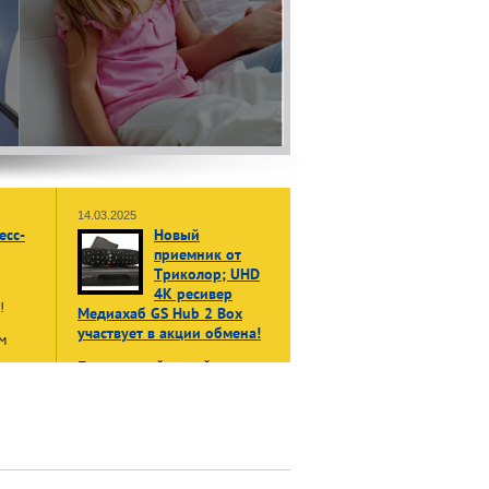
14.03.2025
есс-
Новый
приемник от
Триколор; UHD
4K ресивер
ы!
Медиахаб GS Hub 2 Box
участвует в акции обмена!
м
Принеси свой старый, даже не
жет
рабочий приемник или модуль
в:
доступа, и получи НОВЫЙ
енные
приемник Триколор Медиахаб
GS Hub 2 Box
в формате 4K
UHD
нала»