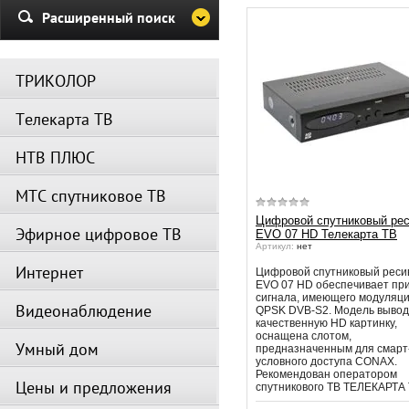
Убедительная просьба в указа
Расширенный поиск
период не производить поиск
каналов и не перезагружать
спутниковое оборудование.
ТРИКОЛОР
Вещание телеканалов и доступ
сервисов возобновится
Телекарта ТВ
автоматически по завершении
профилактических работ.
НТВ ПЛЮС
МТС спутниковое ТВ
Цифровой спутниковый ре
Эфирное цифровое ТВ
EVO 07 HD Телекарта ТВ
Артикул:
нет
Интернет
Цифровой спутниковый реси
EVO 07 HD обеспечивает пр
сигнала, имеющего модуляц
Видеонаблюдение
QPSK DVB-S2. Модель вывод
качественную HD картинку,
оснащена слотом,
Умный дом
предназначенным для смарт
условного доступа СОNАХ.
Рекомендован оператором
Цены и предложения
спутникового ТВ ТЕЛЕКАРТА