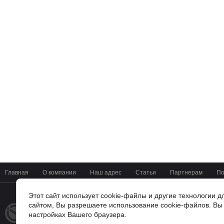
Главная
О компании
Наш адрес
Статьи
Партнерам
По
Этот сайт использует cookie-файлы и другие технологии 
сайтом, Вы разрешаете использование cookie-файлов. Вы 
+7(4722) 37-42-01
© 2014 - 2026
настройках Вашего браузера.
Мир Цифровых Систем
г. Белгород, ул Мичурина 