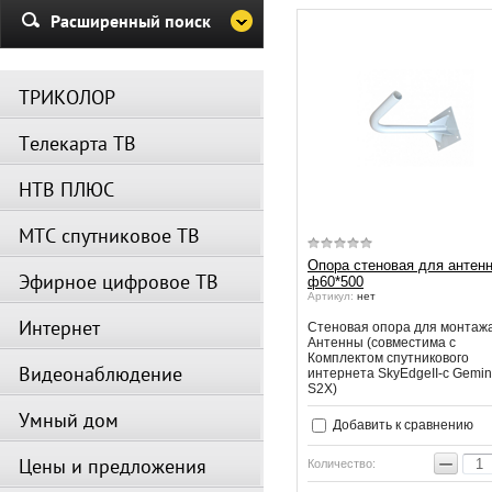
Убедительная просьба в указа
Расширенный поиск
период не производить поиск
каналов и не перезагружать
спутниковое оборудование.
ТРИКОЛОР
Вещание телеканалов и доступ
сервисов возобновится
Телекарта ТВ
автоматически по завершении
профилактических работ.
НТВ ПЛЮС
МТС спутниковое ТВ
Опора стеновая для антен
Эфирное цифровое ТВ
ф60*500
Артикул:
нет
Интернет
Стеновая опора для монтаж
Антенны (совместима с
Комплектом спутникового
Видеонаблюдение
интернета SkyEdgeII-c Gemini
S2X)
Умный дом
Добавить к сравнению
−
Цены и предложения
Количество: