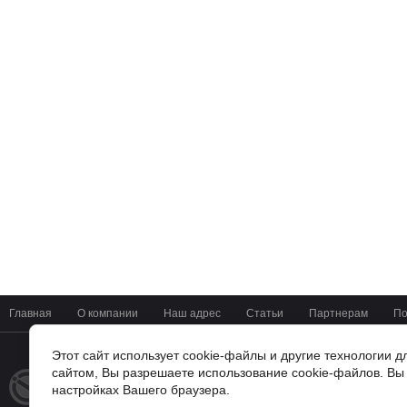
Главная
О компании
Наш адрес
Статьи
Партнерам
По
Этот сайт использует cookie-файлы и другие технологии 
сайтом, Вы разрешаете использование cookie-файлов. Вы 
+7(4722) 37-42-01
© 2014 - 2026
настройках Вашего браузера.
Мир Цифровых Систем
г. Белгород, ул Мичурина 