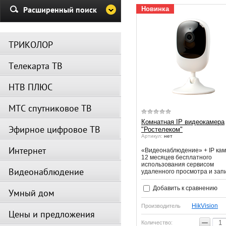
Убедительная просьба в указа
Расширенный поиск
Новинка
период не производить поиск
каналов и не перезагружать
спутниковое оборудование.
ТРИКОЛОР
Вещание телеканалов и доступ
сервисов возобновится
Телекарта ТВ
автоматически по завершении
профилактических работ.
НТВ ПЛЮС
МТС спутниковое ТВ
Комнатная IP видеокамера
Эфирное цифровое ТВ
"Ростелеком"
Артикул:
нет
Интернет
«Видеонаблюдение» + IP кам
12 месяцев бесплатного
использования сервисом
Видеонаблюдение
удаленного просмотра и зап
Добавить к сравнению
Умный дом
HikVision
Производитель
Цены и предложения
−
Количество: