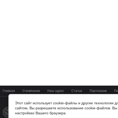
Главная
О компании
Наш адрес
Статьи
Партнерам
По
Этот сайт использует cookie-файлы и другие технологии 
сайтом, Вы разрешаете использование cookie-файлов. Вы 
+7(4722) 37-42-01
© 2014 - 2026
настройках Вашего браузера.
Мир Цифровых Систем
г. Белгород, ул Мичурина 