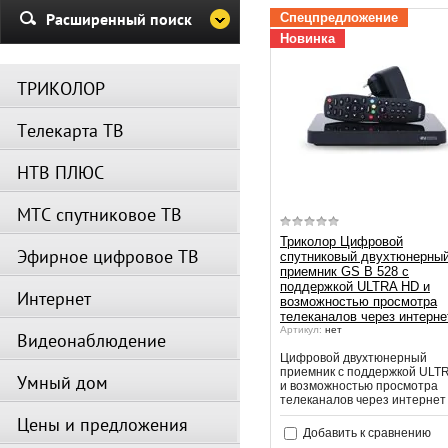
Убедительная просьба в указа
Расширенный поиск
Спецпредложение
период не производить поиск
Новинка
каналов и не перезагружать
спутниковое оборудование.
ТРИКОЛОР
Вещание телеканалов и доступ
сервисов возобновится
Телекарта ТВ
автоматически по завершении
профилактических работ.
НТВ ПЛЮС
МТС спутниковое ТВ
Триколор Цифровой
Эфирное цифровое ТВ
спутниковый двухтюнерны
приемник GS B 528 с
поддержкой ULTRA HD и
Интернет
возможностью просмотра
телеканалов через интерне
Артикул:
нет
Видеонаблюдение
Цифровой двухтюнерный
приемник с поддержкой ULT
Умный дом
и возможностью просмотра
телеканалов через интернет
Цены и предложения
Добавить к сравнению