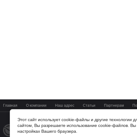
Главная
О компании
Наш адрес
Статьи
Партнерам
По
Этот сайт использует cookie-файлы и другие технологии 
сайтом, Вы разрешаете использование cookie-файлов. Вы 
+7(4722) 37-42-01
© 2014 - 2026
настройках Вашего браузера.
Мир Цифровых Систем
г. Белгород, ул Мичурина 