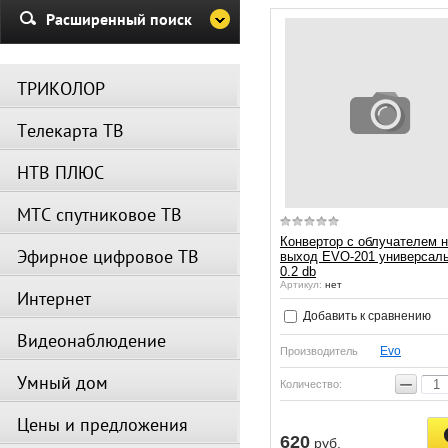
Убедительная просьба в указа
Расширенный поиск
период не производить поиск
каналов и не перезагружать
спутниковое оборудование.
ТРИКОЛОР
Вещание телеканалов и доступ
сервисов возобновится
Телекарта ТВ
автоматически по завершении
профилактических работ.
НТВ ПЛЮС
МТС спутниковое ТВ
Конвертор с облучателем н
Эфирное цифровое ТВ
выход EVO-201 универсал
0.2 db
Артикул:
нет
Интернет
Добавить к сравнению
Видеонаблюдение
Evo
Производитель
Умный дом
−
Количество:
Цены и предложения
620
руб.