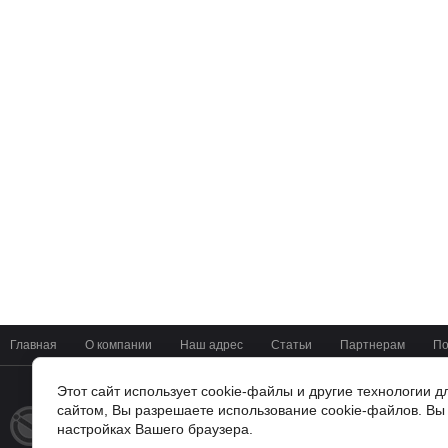
Главная
О компании
Наш адрес
Статьи
Партнерам
По
Этот сайт использует cookie-файлы и другие технологии 
сайтом, Вы разрешаете использование cookie-файлов. Вы 
+7(4722) 37-42-01
© 2014 - 2026
настройках Вашего браузера.
Мир Цифровых Систем
г. Белгород, ул Мичурина 