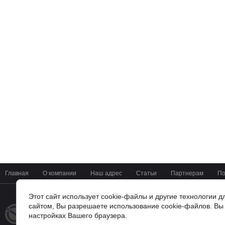
Главная
О компании
Наш адрес
Статьи
Партнерам
По
Этот сайт использует cookie-файлы и другие технологии 
сайтом, Вы разрешаете использование cookie-файлов. Вы 
+7(4722) 37-42-01
© 2014 - 2026
настройках Вашего браузера.
Мир Цифровых Систем
г. Белгород, ул Мичурина 