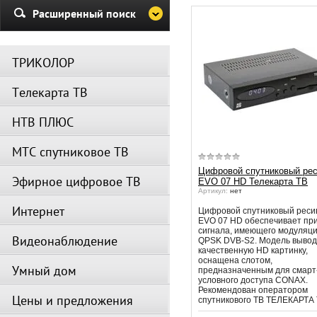
Убедительная просьба в указа
Расширенный поиск
период не производить поиск
каналов и не перезагружать
спутниковое оборудование.
ТРИКОЛОР
Вещание телеканалов и доступ
сервисов возобновится
Телекарта ТВ
автоматически по завершении
профилактических работ.
НТВ ПЛЮС
МТС спутниковое ТВ
Цифровой спутниковый ре
Эфирное цифровое ТВ
EVO 07 HD Телекарта ТВ
Артикул:
нет
Интернет
Цифровой спутниковый реси
EVO 07 HD обеспечивает пр
сигнала, имеющего модуляц
Видеонаблюдение
QPSK DVB-S2. Модель вывод
качественную HD картинку,
оснащена слотом,
Умный дом
предназначенным для смарт
условного доступа СОNАХ.
Рекомендован оператором
Цены и предложения
спутникового ТВ ТЕЛЕКАРТА