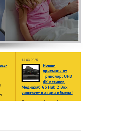
14.03.2025
есс-
Новый
приемник от
Триколор; UHD
4K ресивер
ы!
Медиахаб GS Hub 2 Box
участвует в акции обмена!
м
Принеси свой старый, даже не
жет
рабочий приемник или модуль
в:
доступа, и получи НОВЫЙ
енные
приемник Триколор Медиахаб
GS Hub 2 Box
в формате 4K
UHD
нала»