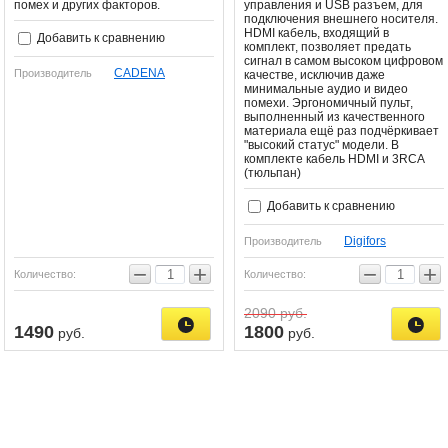
помех и других факторов.
управления и USB разъем, для
подключения внешнего носителя.
HDMI кабель, входящий в
Добавить к сравнению
комплект, позволяет предать
сигнал в самом высоком цифровом
CADENA
Производитель
качестве, исключив даже
минимальные аудио и видео
помехи. Эргономичный пульт,
выполненный из качественного
материала ещё раз подчёркивает
"высокий статус" модели. В
комплекте кабель HDMI и 3RCA
(тюльпан)
Добавить к сравнению
Digifors
Производитель
−
+
−
+
Количество:
Количество:
2090
руб.
1490
1800
руб.
руб.