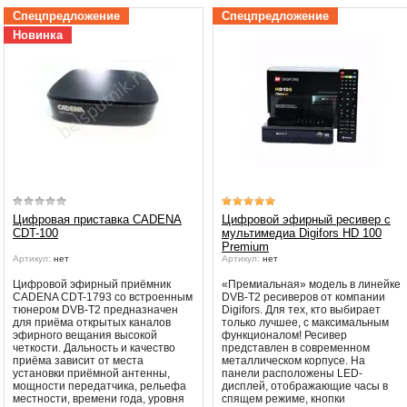
рекомендует подождать, вещани
Убедительная просьба в указанный
Спецпредложение
Спецпредложение
может восстановится автоматичес
период не производить поиск
Новинка
каналов и не перезагружать
Принимаются меры по устранени
спутниковое оборудование.
Вещание телеканалов и доступность
сервисов возобновится
автоматически по завершении
профилактических работ.
Цифровая приставка CADENA
Цифровой эфирный ресивер с
CDT-100
мультимедиа Digifors HD 100
Premium
Артикул:
нет
Артикул:
нет
Цифровой эфирный приёмник
«Премиальная» модель в линейке
CADENA CDT-1793 со встроенным
DVB-T2 ресиверов от компании
тюнером DVB-T2 предназначен
Digifors. Для тех, кто выбирает
для приёма открытых каналов
только лучшее, с максимальным
эфирного вещания высокой
функционалом! Ресивер
четкости. Дальность и качество
представлен в современном
приёма зависит от места
металлическом корпусе. На
установки приёмной антенны,
панели расположены LED-
мощности передатчика, рельефа
дисплей, отображающие часы в
местности, времени года, уровня
спящем режиме, кнопки