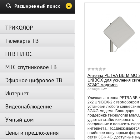
Убедительная просьба в указа
Расширенный поиск
период не производить поиск
каналов и не перезагружать
спутниковое оборудование.
ТРИКОЛОР
Вещание телеканалов и доступ
сервисов возобновится
Телекарта ТВ
автоматически по завершении
профилактических работ.
НТВ ПЛЮС
МТС спутниковое ТВ
Антенна PETRA BB MIMO 
Эфирное цифровое ТВ
UNIBOX для усиления сиг
3G/4G модемов
Артикул:
нет
Интернет
Уличная антенна PETRA BB
2x2 UNIBOX-2 с гермобоксом
Видеонаблюдение
установки любого совместим
3G/4G-модема. Благодаря
поддержке технологии MIMO,
Умный дом
удается стабилизировать
соединение и повысить скор
интернета. Поддерживаются
Цены и предложения
наиболее популярные форм
связи 3G и 4G, доступные вн