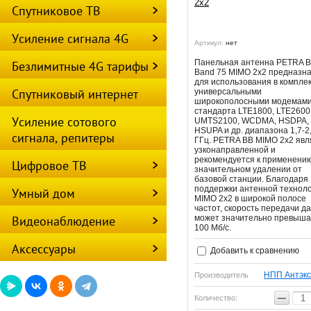
2x2
Спутниковое ТВ
Усиление сигнала 4G
Артикул:
нет
Панельная антенна PETRA B
Безлимитные 4G тарифы
Band 75 MIMO 2x2 предназн
для использования в комплек
Спутниковый интернет
универсальными
широкополосными модемам
стандарта LTE1800, LTE2600
Усиление сотового
UMTS2100, WCDMA, HSDPA,
HSUPA и др. диапазона 1,7-2
сигнала, репитеры
ГГц. PETRA BB MIMO 2x2 явл
узконаправленной и
рекомендуется к применени
Цифровое ТВ
значительном удалении от
базовой станции. Благодаря
поддержки антенной технол
Умный дом
MIMO 2x2 в широкой полосе
частот, скорость передачи д
Видеонаблюдение
может значительно превыша
100 Мб/с.
Аксессуары
Добавить к сравнению
НПП Антэкс
Производитель
−
Количество: