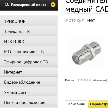
Убедительная просьба в указа
Расширенный поиск
медный CA
период не производить поиск
каналов и не перезагружать
спутниковое оборудование.
Артикул:
нет
ТРИКОЛОР
Вещание телеканалов и доступ
сервисов возобновится
Телекарта ТВ
автоматически по завершении
профилактических работ.
НТВ ПЛЮС
МТС спутниковое ТВ
Эфирное цифровое ТВ
Интернет
Рейтинг:
(0 голосов)
Видеонаблюдение
Умный дом
Цены и предложения
Описание
Парамет