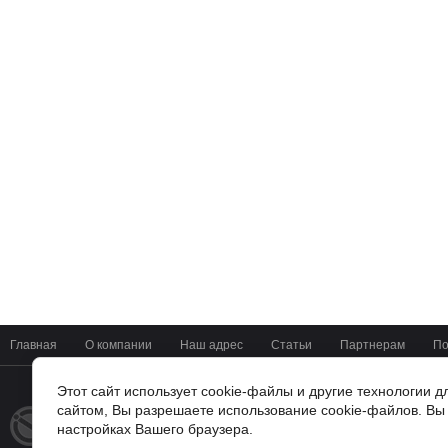
Главная
О компании
Наш адрес
Статьи
Партнерам
По
Этот сайт использует cookie-файлы и другие технологии 
сайтом, Вы разрешаете использование cookie-файлов. Вы 
+7(4722) 37-42-01
© 2014 - 2026
настройках Вашего браузера.
Мир Цифровых Систем
г. Белгород, ул Мичурина 