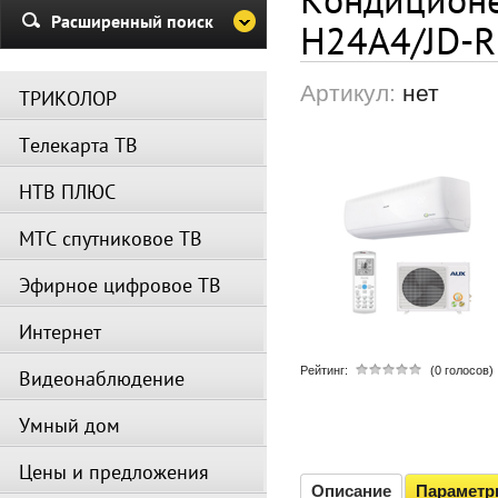
Убедительная просьба в указа
Расширенный поиск
H24A4/JD-R
период не производить поиск
каналов и не перезагружать
спутниковое оборудование.
Артикул:
нет
ТРИКОЛОР
Вещание телеканалов и доступ
сервисов возобновится
Телекарта ТВ
автоматически по завершении
профилактических работ.
НТВ ПЛЮС
МТС спутниковое ТВ
Эфирное цифровое ТВ
Интернет
Рейтинг:
(0 голосов)
Видеонаблюдение
Умный дом
Цены и предложения
Описание
Парамет