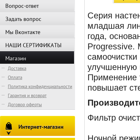
Вопрос-ответ
Серия насте
Задать вопрос
младшая лин
Мы Вконтакте
года, основа
НАШИ СЕРТИФИКАТЫ
Progressive.
самоочистки 
Магазин
улучшенную 
Доставка
Применение 
Оплата
повышает ст
Политика конфиденциальности
Гарантия и возврат
Производите
Договор оферты
Фильтр очист
Ночной режи