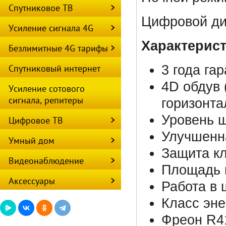
Спутниковое ТВ
Цифровой д
Усиление сигнала 4G
Характерист
Безлимитные 4G тарифы
Спутниковый интернет
3 года гар
4D обдув 
Усиление сотового
сигнала, репитеры
горизонта
Уровень ш
Цифровое ТВ
Улучшенн
Умный дом
Защита кл
Видеонаблюдение
Площадь 
Аксессуары
Работа в
Класс эне
Фреон R4