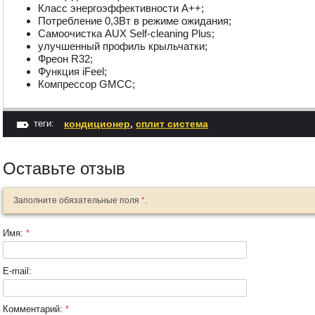
Класс энергоэффективности А++;
Потребление 0,3Вт в режиме ожидания;
Самоочистка AUX Self-cleaning Plus;
улучшенный профиль крыльчатки;
Фреон R32;
Функция iFeel;
Компрессор GMCC;
теги:
кондиционер
,
сплит система
Оставьте отзыв
Заполните обязательные поля
*
.
Имя:
*
E-mail:
Комментарий:
*