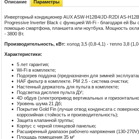
Описание
Параметры
Инверторный кондиционер AUX ASW-H12B4/JD-R2DI AS-H12B4/J
Progressive Inverter Black с функцией Wi-Fi - благодаря ей В
помощью смартфона, планшета или ноутбука. Мощность охла
- 3800 Вт.
Производительность, кВт:
холод 3,5 (0,8-4,1) - тепло 3,8 (1,0
Характеристики:
5 лет гарантия;
Wi-Fi в комплекте;
Подогрев поддона (предназначен для зимней эксплуатац
HAF фильтр в комплекте. PM 2.5 - система очистки;
Настенный держатель для пульта в комплекте;
Подсветка дисплея пульта ДУ;
4D обдув (электропривод вертикальных и горизонтально
Уровень шума 21 Дб;
Покрытие Gold Fin (лучше отвод конденсата с поверхн
коррозийная стойкость и производительность);
Защита клапанной группы;
Корпус с черной глянцевой панелью;
Расширенный диапазон рабочего напряжения (130-270V)
Площадь помещения 35 м²