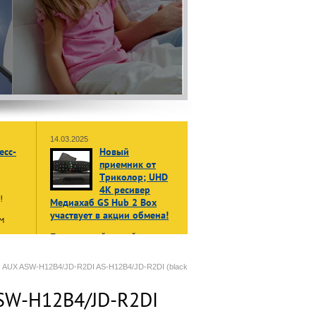
14.03.2025
есс-
Новый
приемник от
Триколор; UHD
4K ресивер
ы!
Медиахаб GS Hub 2 Box
участвует в акции обмена!
м
Принеси свой старый, даже не
жет
рабочий приемник или модуль
в:
доступа, и получи НОВЫЙ
енные
а AUX ASW-H12B4/JD-R2DI AS-H12B4/JD-R2DI (black
приемник Триколор Медиахаб
GS Hub 2 Box
в формате 4K
ASW-H12B4/JD-R2DI
UHD
нала»