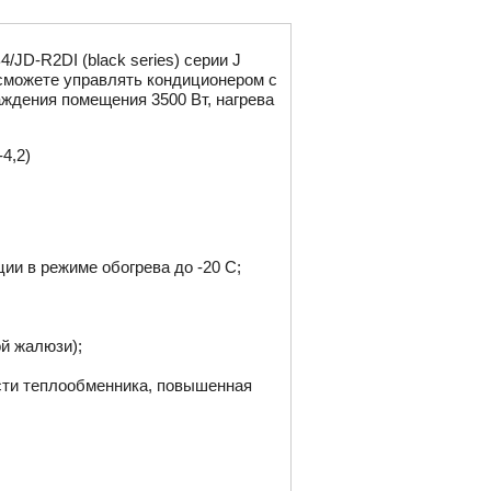
D-R2DI (black series) серии J
ы сможете управлять кондиционером с
ждения помещения 3500 Вт, нагрева
-4,2)
ии в режиме обогрева до -20 C;
й жалюзи);
ости теплообменника, повышенная