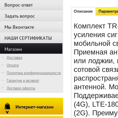
Вопрос-ответ
Описание
Парамет
Задать вопрос
Комплект TR-
Мы Вконтакте
усиления сиг
НАШИ СЕРТИФИКАТЫ
мобильной св
Магазин
Приемная ант
Доставка
или лоджии, 
Оплата
сотовой связ
Политика конфиденциальности
распростран
Гарантия и возврат
антенной. Мо
Договор оферты
Поддерживае
(4G), LTE-18
(2G). Преиму