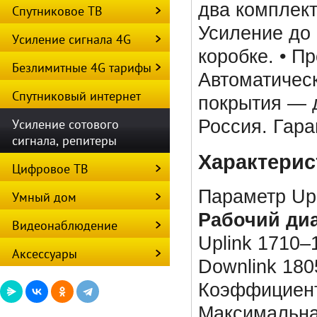
два комплект
Спутниковое ТВ
Усиление до 
Усиление сигнала 4G
коробке. • П
Безлимитные 4G тарифы
Автоматичес
Спутниковый интернет
покрытия — д
Усиление сотового
Россия. Гаран
сигнала, репитеры
Характерис
Цифровое ТВ
Параметр Upl
Умный дом
Рабочий диа
Видеонаблюдение
Uplink 1710–
Аксессуары
Downlink 180
Коэффициент
Максимальна