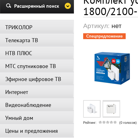
Убедительная просьба в указа
Расширенный поиск
1800/2100-
период не производить поиск
каналов и не перезагружать
спутниковое оборудование.
Артикул:
нет
ТРИКОЛОР
Вещание телеканалов и доступ
сервисов возобновится
Спецпредложение
Телекарта ТВ
автоматически по завершении
профилактических работ.
НТВ ПЛЮС
МТС спутниковое ТВ
Эфирное цифровое ТВ
Интернет
Видеонаблюдение
Умный дом
Рейтинг:
(0 голосов)
Цены и предложения