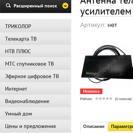
Убедительная просьба в указа
Расширенный поиск
усилителе
период не производить поиск
каналов и не перезагружать
спутниковое оборудование.
Артикул:
нет
ТРИКОЛОР
Вещание телеканалов и доступ
сервисов возобновится
Телекарта ТВ
автоматически по завершении
профилактических работ.
НТВ ПЛЮС
МТС спутниковое ТВ
Эфирное цифровое ТВ
Интернет
Новинка
Рейтинг:
(0 голосов)
Видеонаблюдение
Умный дом
Цены и предложения
Описание
Парамет