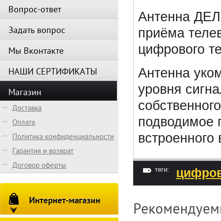
Вопрос-ответ
Антенна ДЕЛ
Задать вопрос
приёма теле
цифрового т
Мы Вконтакте
НАШИ СЕРТИФИКАТЫ
Антенна уко
уровня сигна
Магазин
собственного
Доставка
подводимое п
Оплата
встроенного
Политика конфиденциальности
Гарантия и возврат
Договор оферты
теги:
цифров
Рекомендуем