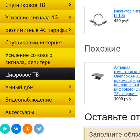
Спутниковое ТВ
Инжектор пит
LI-105
Усиление сигнала 4G
440
руб.
Безлимитные 4G тарифы
Спутниковый интернет
Похожие
Усиление сотового
сигнала, репитеры
Активная
комнатная ан
Цифровое ТВ
Openbox AT-01
приема эфирн
аналогового и
Умный дом
цифрового (DV
T2) вещания.
Видеонаблюдение
1000
руб.
Аксессуары
Оставьте о
Заполните обяз