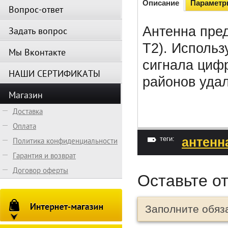
Описание
Парамет
Вопрос-ответ
Антенна пре
Задать вопрос
T2). Использ
Мы Вконтакте
сигнала циф
НАШИ СЕРТИФИКАТЫ
районов удал
Магазин
Доставка
Оплата
теги:
антенн
Политика конфиденциальности
Гарантия и возврат
Договор оферты
Оставьте о
Заполните обяз