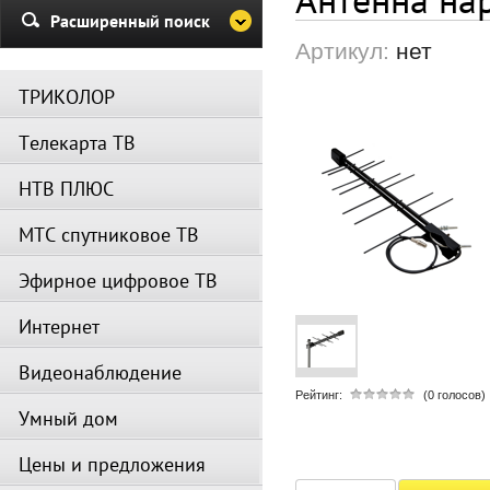
Убедительная просьба в указа
Расширенный поиск
период не производить поиск
Артикул:
нет
каналов и не перезагружать
спутниковое оборудование.
ТРИКОЛОР
Вещание телеканалов и доступ
сервисов возобновится
Телекарта ТВ
автоматически по завершении
профилактических работ.
НТВ ПЛЮС
МТС спутниковое ТВ
Эфирное цифровое ТВ
Интернет
Видеонаблюдение
Рейтинг:
(0 голосов)
Умный дом
Цены и предложения