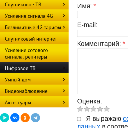
Спутниковое ТВ
Имя:
*
Усиление сигнала 4G
E-mail:
Безлимитные 4G тарифы
Спутниковый интернет
Комментарий:
*
Усиление сотового
сигнала, репитеры
Цифровое ТВ
Умный дом
Видеонаблюдение
Оценка:
Аксессуары
Я выражаю
с
данных
в соотве