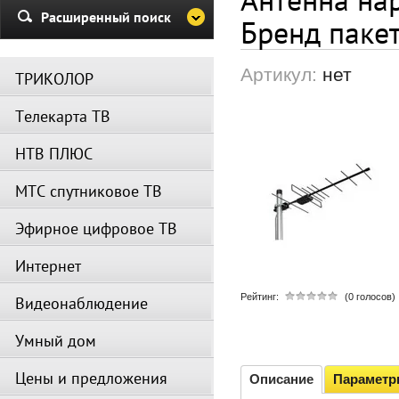
Убедительная просьба в указа
Расширенный поиск
Бренд паке
период не производить поиск
каналов и не перезагружать
спутниковое оборудование.
Артикул:
нет
ТРИКОЛОР
Вещание телеканалов и доступ
сервисов возобновится
Телекарта ТВ
автоматически по завершении
профилактических работ.
НТВ ПЛЮС
МТС спутниковое ТВ
Эфирное цифровое ТВ
Интернет
Рейтинг:
(0 голосов)
Видеонаблюдение
Умный дом
Цены и предложения
Описание
Парамет