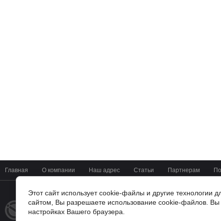
Главная
О компании
Наш адрес
Статьи
Партнерам
По
Этот сайт использует cookie-файлы и другие технологии 
сайтом, Вы разрешаете использование cookie-файлов. Вы 
+7(4722) 37-42-01
© 2014 - 2026
настройках Вашего браузера.
Мир Цифровых Систем
г. Белгород, ул Мичурина 