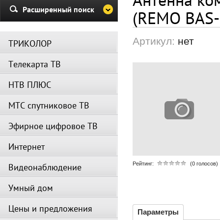
Убедительная просьба в указа
Расширенный поиск
(REMO BAS-
период не производить поиск
каналов и не перезагружать
спутниковое оборудование.
Артикул:
нет
ТРИКОЛОР
Вещание телеканалов и доступ
сервисов возобновится
Телекарта ТВ
автоматически по завершении
профилактических работ.
НТВ ПЛЮС
МТС спутниковое ТВ
Эфирное цифровое ТВ
Интернет
Рейтинг:
(0 голосов)
Видеонаблюдение
Умный дом
Цены и предложения
Параметры