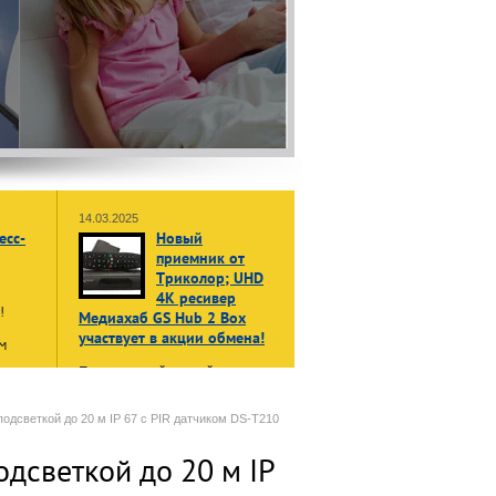
14.03.2025
есс-
Новый
приемник от
Триколор; UHD
4K ресивер
ы!
Медиахаб GS Hub 2 Box
участвует в акции обмена!
м
Принеси свой старый, даже не
жет
рабочий приемник или модуль
в:
доступа, и получи НОВЫЙ
енные
одсветкой до 20 м IP 67 с PIR датчиком DS-T210
приемник Триколор Медиахаб
GS Hub 2 Box
в формате 4K
одсветкой до 20 м IP
UHD
нала»