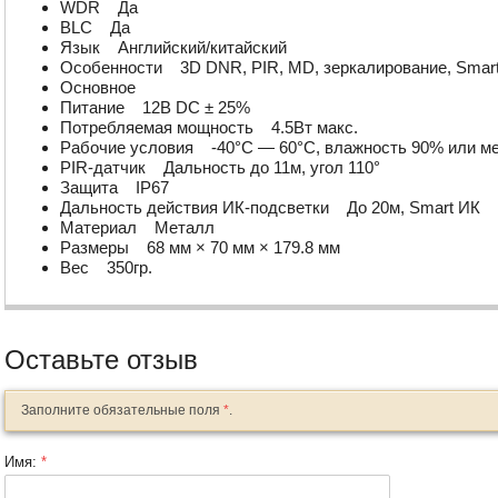
WDR Да
BLC Да
Язык Английский/китайский
Особенности 3D DNR, PIR, MD, зеркалирование, Smar
Основное
Питание 12В DC ± 25%
Потребляемая мощность 4.5Вт макс.
Рабочие условия -40°С — 60°С, влажность 90% или ме
PIR-датчик Дальность до 11м, угол 110°
Защита IP67
Дальность действия ИК-подсветки До 20м, Smart ИК
Материал Металл
Размеры 68 мм × 70 мм × 179.8 мм
Вес 350гр.
Оставьте отзыв
Заполните обязательные поля
*
.
Имя:
*