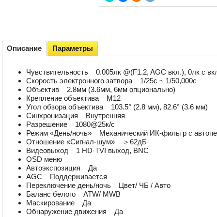
Описание
Параметры
Чувствительность 0.005лк @(F1.2, AGC вкл.), 0лк с вк
Скорость электронного затвора 1/25с ~ 1/50,000с
Объектив 2.8мм (3.6мм, 6мм опционально)
Крепление объектива М12
Угол обзора объектива 103.5° (2.8 мм), 82.6° (3.6 мм)
Синхронизация Внутренняя
Разрешение 1080@25к/с
Режим «День/ночь» Механический ИК-фильтр с автоп
Отношение «Сигнал-шум» ＞62дБ
Видеовыход 1 HD-TVI выход, BNC
OSD меню
Автоэкспозиция Да
AGC Поддерживается
Переключение день/ночь Цвет/ ЧБ / Авто
Баланс белого ATW/ MWB
Маскирование Да
Обнаружение движения Да