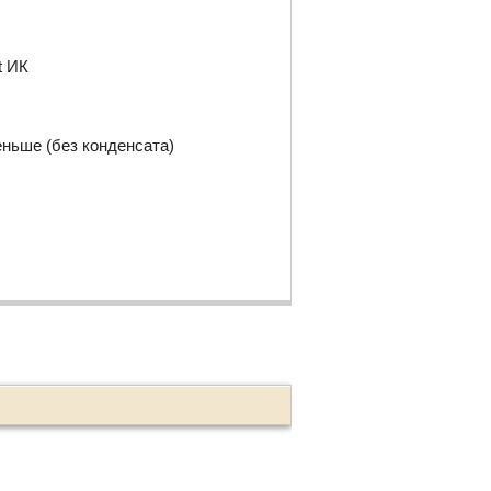
t ИК
ньше (без конденсата)