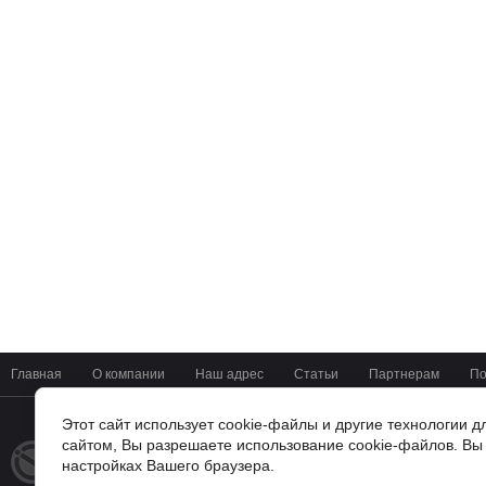
Главная
О компании
Наш адрес
Статьи
Партнерам
По
Этот сайт использует cookie-файлы и другие технологии 
сайтом, Вы разрешаете использование cookie-файлов. Вы 
+7(4722) 37-42-01
© 2014 - 2026
настройках Вашего браузера.
Мир Цифровых Систем
г. Белгород, ул Мичурина 