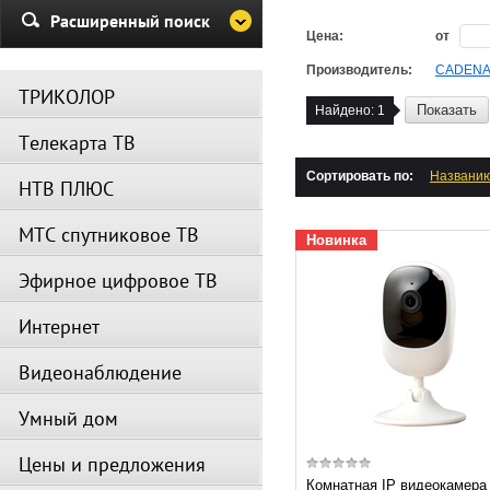
Убедительная просьба в указа
Расширенный поиск
период не производить поиск
Цена:
от
каналов и не перезагружать
спутниковое оборудование.
Производитель:
CADEN
ТРИКОЛОР
Вещание телеканалов и доступ
Показать
Найдено:
1
сервисов возобновится
Телекарта ТВ
автоматически по завершении
профилактических работ.
Сортировать по:
Названи
НТВ ПЛЮС
МТС спутниковое ТВ
Новинка
Эфирное цифровое ТВ
Интернет
Видеонаблюдение
Умный дом
Цены и предложения
Комнатная IP видеокамера